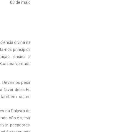
03 de maio
ciência divina na
a-nos princípios
ração, ensina a
 Sua boa vontade
o. Devemos pedir
 a favor deles Eu
es também sejam
es da Palavra de
ndo não é servir
lvar pecadores.