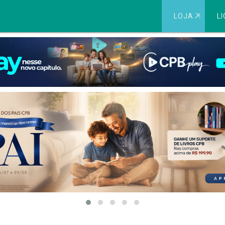
LOJA
⇱
LI