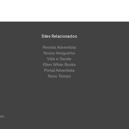
Sites Relacionados
Revista Adventista
Nosso Amiguinho
Vida e Saúde
Ellen White Books
Portal Adventista
Novo Tempo
os.