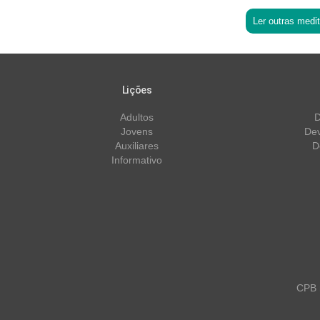
Ler outras medi
Lições
Adultos
D
Jovens
Dev
Auxiliares
D
Informativo
CPB m