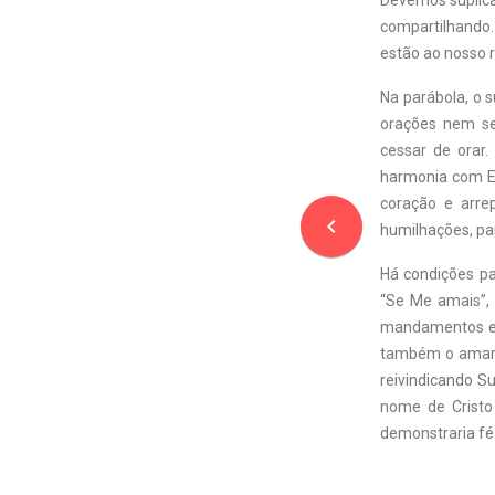
Devemos suplica
compartilhando.
estão ao nosso r
Na parábola, o s
orações nem se
cessar de orar
harmonia com E
coração e arre
navigate_before
humilhações, pa
Há condições pa
“Se Me amais”, 
mandamentos e 
também o amarei
reivindicando S
nome de Cristo
demonstraria fé 