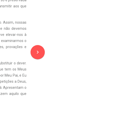
 só é preservada
ansmitir aos que
ão. Assim, nossas
que não devemos
ve elevar-nos à
o examinarmos o
es, provações e
navigate_next
stituir o dever.
 que tem os Meus
r Meu Pai, e Eu
petições a Deus,
vá. Apresentam o
azem aquilo que