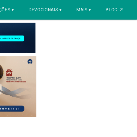
ÇÕES ▾
DEVOCIONAIS ▾
MAIS ▾
BLOG
⇱