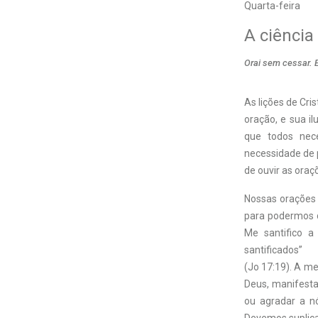
Quarta-feira
A ciência
Orai sem cessar. 
As lições de Cri
oração, e sua i
que todos nece
necessidade de 
de ouvir as oraç
Nossas orações 
para podermos da
Me santifico a
santificados”
(Jo 17:19). A m
Deus, manifesta
ou agradar a n