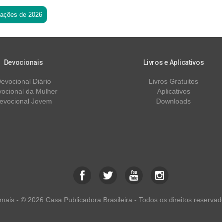
tações de 2026
Devocionais
Livros e Aplicativos
evocional Diário
Livros Gratuitos
ocional da Mulher
Aplicativos
evocional Jovem
Downloads
ais - © 2026 Casa Publicadora Brasileira - Todos os direitos reservad