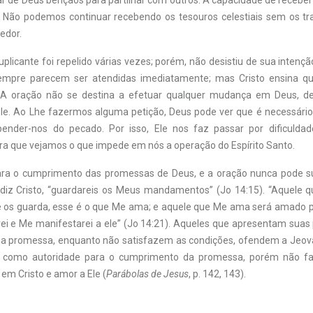
r de Deus bênçãos para partilhar com outros. A capacidade de receber
 Não podemos continuar recebendo os tesouros celestiais sem os tr
edor.
uplicante foi repelido várias vezes; porém, não desistiu de sua intenç
mpre parecem ser atendidas imediatamente; mas Cristo ensina 
. A oração não se destina a efetuar qualquer mudança em Deus, de
le. Ao Lhe fazermos alguma petição, Deus pode ver que é necessári
pender-nos do pecado. Por isso, Ele nos faz passar por dificuldad
ra que vejamos o que impede em nós a operação do Espírito Santo.
ra o cumprimento das promessas de Deus, e a oração nunca pode sub
diz Cristo, “guardareis os Meus mandamentos” (Jo 14:15). “Aquele
os guarda, esse é o que Me ama; e aquele que Me ama será amado po
 e Me manifestarei a ele” (Jo 14:21). Aqueles que apresentam suas 
ua promessa, enquanto não satisfazem as condições, ofendem a Jeo
 como autoridade para o cumprimento da promessa, porém não f
em Cristo e amor a Ele (
Parábolas de Jesus
, p. 142, 143).