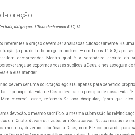
 da oração
Em tudo, dai graças. 1 Tessalonicenses 5:17, 18
sto referentes à oração devem ser analisadas cuidadosamente. Há uma 
lustração [a parábola do amigo importuno – em Lucas 11:5-8] apresent
ssitam compreender. Mostra qual é o verdadeiro espírito da o
perseverança ao expormos nossas súplicas a Deus, e nos assegura de
ões e a elas atender.
não devem ser uma solicitação egoísta, apenas para benefício própri
r. O princípio da vida de Cristo deve ser o princípio de nossa vida. “E
 Mim mesmo”, disse, referindo-Se aos discípulos, “para que el
esma devoção, o mesmo sacrifício, a mesma submissão às reivindicaçõ
dos em Cristo, devem ser vistos em Seus servos. Nossa missão no mu
ós mesmos; devemos glorificar a Deus, com Ele cooperando para sa