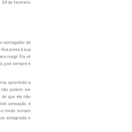
04 de fevereiro
eso esmagador de
 fica presa à sua
ra reagir. Ela vê
r, pois sempre é
ima, oprimindo-a
s não podem ser
o de que ele não
rível sensação é
 e o medo tomam
ece estagnada e