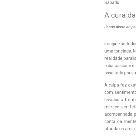
Sábado
A cura da
Jesus disse ao par
Imagine se todo
uma tonelada. Ne
realidade parali
o dia passar e 
assaltada por su
A culpa faz exa
com sentimento
levados à frent
merece ser feli
acompanhada pe
conta da mente
afunda na areia