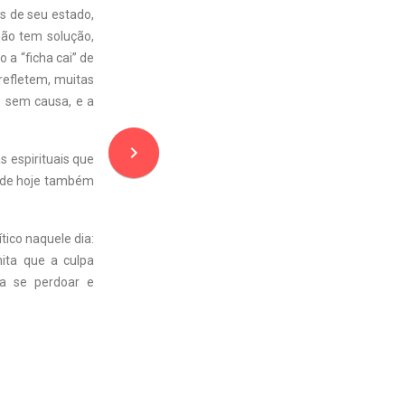
s de seu estado,
ão tem solução,
 a “ficha cai” de
refletem, muitas
s sem causa, e a
navigate_next
s espirituais que
 de hoje também
tico naquele dia:
ita que a culpa
a se perdoar e