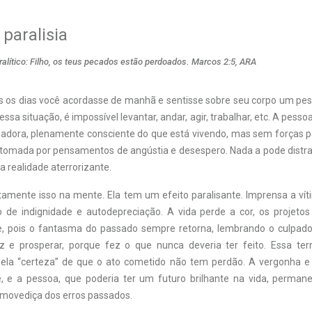
 paralisia
alítico: Filho, os teus pecados estão perdoados. Marcos 2:5, ARA
s os dias você acordasse de manhã e sentisse sobre seu corpo um p
ssa situação, é impossível levantar, andar, agir, trabalhar, etc. A pessoa
sadora, plenamente consciente do que está vivendo, mas sem forças pa
é tomada por pensamentos de angústia e desespero. Nada a pode distrai
a realidade aterrorizante.
tamente isso na mente. Ela tem um efeito paralisante. Imprensa a vít
 de indignidade e autodepreciação. A vida perde a cor, os projeto
e, pois o fantasma do passado sempre retorna, lembrando o culpad
z e prosperar, porque fez o que nunca deveria ter feito. Essa ter
la “certeza” de que o ato cometido não tem perdão. A vergonha
, e a pessoa, que poderia ter um futuro brilhante na vida, perman
 movediça dos erros passados.