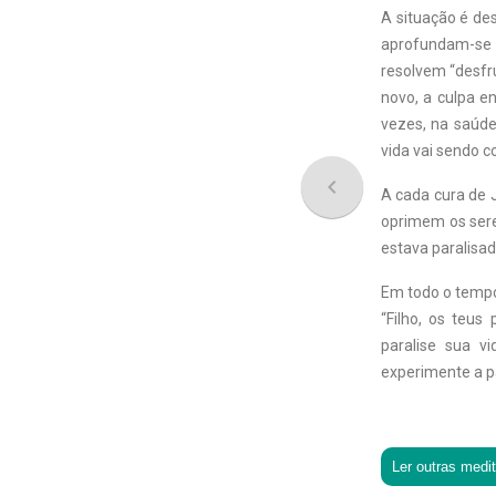
A situação é de
aprofundam-se 
resolvem “desfru
novo, a culpa e
vezes, na saúde
vida vai sendo 
navigate_before
A cada cura de J
oprimem os ser
estava paralisad
Em todo o tempo 
“Filho, os teu
paralise sua 
experimente a pa
Ler outras medi