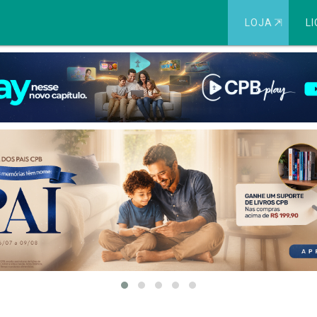
LOJA
⇱
LI