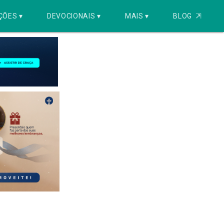
ÇÕES ▾
DEVOCIONAIS ▾
MAIS ▾
BLOG
⇱