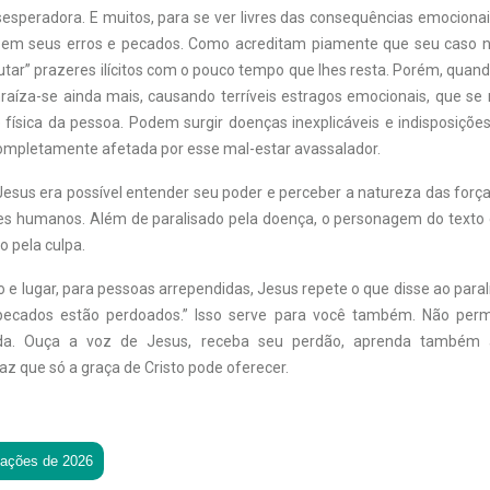
sesperadora. E muitos, para se ver livres das consequências emocionai
em seus erros e pecados. Como acreditam piamente que seu caso n
tar” prazeres ilícitos com o pouco tempo que lhes resta. Porém, quando
nraíza-se ainda mais, causando terríveis estragos emocionais, que se 
 física da pessoa. Podem surgir doenças inexplicáveis e indisposiçõe
completamente afetada por esse mal-estar avassalador.
esus era possível entender seu poder e perceber a natureza das força
es humanos. Além de paralisado pela doença, o personagem do texto
o pela culpa.
e lugar, para pessoas arrependidas, Jesus repete o que disse ao paralí
s pecados estão perdoados.” Isso serve para você também. Não perm
vida. Ouça a voz de Jesus, receba seu perdão, aprenda também 
z que só a graça de Cristo pode oferecer.
tações de 2026