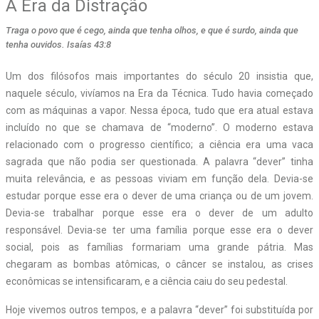
A Era da Distração
Traga o povo que é cego, ainda que tenha olhos, e que é surdo, ainda que
tenha ouvidos. Isaías 43:8
U
m dos filósofos mais importantes do século 20 insistia que,
naquele século, vivíamos na Era da Técnica. Tudo havia começado
com as máquinas a vapor. Nessa época, tudo que era atual estava
incluído no que se chamava de “moderno”. O moderno estava
relacionado com o progresso científico; a ciência era uma vaca
sagrada que não podia ser questionada. A palavra “dever” tinha
muita relevância, e as pessoas viviam em função dela. Devia-se
estudar porque esse era o dever de uma criança ou de um jovem.
Devia-se trabalhar porque esse era o dever de um adulto
responsável. Devia-se ter uma família porque esse era o dever
social, pois as famílias formariam uma grande pátria. Mas
chegaram as bombas atômicas, o câncer se instalou, as crises
econômicas se intensificaram, e a ciência caiu do seu pedestal.
Hoje vivemos outros tempos, e a palavra “dever” foi substituída por