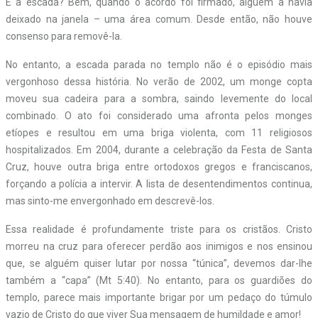
E a escada? Bem, quando o acordo foi firmado, alguém a havia
deixado na janela – uma área comum. Desde então, não houve
consenso para removê-la.
No entanto, a escada parada no templo não é o episódio mais
vergonhoso dessa história. No verão de 2002, um monge copta
moveu sua cadeira para a sombra, saindo levemente do local
combinado. O ato foi considerado uma afronta pelos monges
etíopes e resultou em uma briga violenta, com 11 religiosos
hospitalizados. Em 2004, durante a celebração da Festa de Santa
Cruz, houve outra briga entre ortodoxos gregos e franciscanos,
forçando a polícia a intervir. A lista de desentendimentos continua,
mas sinto-me envergonhado em descrevê-los.
Essa realidade é profundamente triste para os cristãos. Cristo
morreu na cruz para oferecer perdão aos inimigos e nos ensinou
que, se alguém quiser lutar por nossa “túnica”, devemos dar-lhe
também a “capa” (Mt 5:40). No entanto, para os guardiões do
templo, parece mais importante brigar por um pedaço do túmulo
vazio de Cristo do que viver Sua mensagem de humildade e amor!