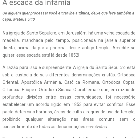
A escada da infâmia
Se alguém quer processar você e tirar-lhe a túnica, deixe que leve também a
capa. Mateus 5:40
N
a igreja do Santo Sepulcro, em Jerusalém, há uma velha escada de
madeira, manchada pelo tempo, posicionada na janela superior
direita, acima da porta principal desse antigo templo. Acredite se
quiser: essa escada está lá desde 1852!
A razão para isso é surpreendente. A igreja do Santo Sepulcro está
sob a custódia de seis diferentes denominações cristãs: Ortodoxa
Oriental, Apostólica Armênia, Católica Romana, Ortodoxa Copta,
Ortodoxa Etíope e Ortodoxa Siríaca. O problema é que, em razão de
profundas divisões entre essas comunidades, foi necessário
estabelecer um acordo rígido em 1853 para evitar conflitos. Esse
pacto determina horários, áreas de culto e regras de uso do templo,
proibindo qualquer alteração nas áreas comuns sem o
consentimento de todas as denominações envolvidas.