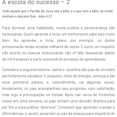
A escola do sucesso – 2
Todo aquele que o Pai Me dá, esse virá a Mim; e o que vem a Mim, de modo
nenhum o lançarei fora. João 6:37
P
ara dominar uma habilidade, muita prática e perseverança são
necessárias. Quem aprende a tocar um instrumento sabe isso muito
bem. Ao aprender a tocar piano, por exemplo, os dedos
pressionarão teclas erradas milhares de vezes. É como um requisito
não escrito no manual. Interessante, não é? Não desanimar diante
de mil fracassos é parte essencial do processo de aprendizado.
Considere a seguinte história. Jaime e Josefina são pais de um bebê
perfeitamente saudável. O pequeno, cheio de energia, começa a dar
seus primeiros passos e, naturalmente, cai algumas vezes.
Inicialmente, os pais acompanham seu progresso com satisfação,
mas logo a preocupação se instala. Após cair cerca de trezentas
vezes em uma semana, os pais tomam uma decisão drástica para
pôr fim a essa prática “dolorosa”. Concluem que aprender a andar é
difícil demais e, assim, amarram os pés da criança para impedi-la de