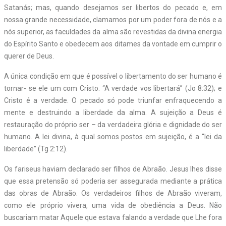
Satanás; mas, quando desejamos ser libertos do pecado e, em
nossa grande necessidade, clamamos por um poder fora de nós e a
nós superior, as faculdades da alma são revestidas da divina energia
do Espírito Santo e obedecem aos ditames da vontade em cumprir o
querer de Deus.
A única condição em que é possível o libertamento do ser humano é
tornar- se ele um com Cristo. “A verdade vos libertará” (Jo 8:32); e
Cristo é a verdade. O pecado só pode triunfar enfraquecendo a
mente e destruindo a liberdade da alma. A sujeição a Deus é
restauração do próprio ser – da verdadeira glória e dignidade do ser
humano. A lei divina, à qual somos postos em sujeição, é a “lei da
liberdade” (Tg 2:12).
Os fariseus haviam declarado ser filhos de Abraão. Jesus lhes disse
que essa pretensão só poderia ser assegurada mediante a prática
das obras de Abraão. Os verdadeiros filhos de Abraão viveram,
como ele próprio vivera, uma vida de obediência a Deus. Não
buscariam matar Aquele que estava falando a verdade que Lhe fora