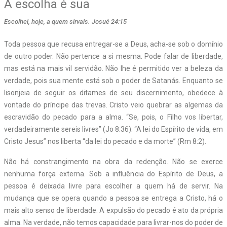
A escolha é sua
Escolhei, hoje, a quem sirvais. Josué 24:15
Toda pessoa que recusa entregar-se a Deus, acha-se sob o domínio
de outro poder. Não pertence a si mesma. Pode falar de liberdade,
mas está na mais vil servidão. Não lhe é permitido ver a beleza da
verdade, pois sua mente está sob o poder de Satanás. Enquanto se
lisonjeia de seguir os ditames de seu discernimento, obedece à
vontade do príncipe das trevas. Cristo veio quebrar as algemas da
escravidão do pecado para a alma. “Se, pois, o Filho vos libertar,
verdadeiramente sereis livres” (Jo 8:36). “A lei do Espírito de vida, em
Cristo Jesus” nos liberta “da lei do pecado e da morte” (Rm 8:2).
Não há constrangimento na obra da redenção. Não se exerce
nenhuma força externa. Sob a influência do Espírito de Deus, a
pessoa é deixada livre para escolher a quem há de servir. Na
mudança que se opera quando a pessoa se entrega a Cristo, há o
mais alto senso de liberdade. A expulsão do pecado é ato da própria
alma. Na verdade, não temos capacidade para livrar-nos do poder de