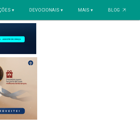
ÇÕES ▾
DEVOCIONAIS ▾
MAIS ▾
BLOG
⇱