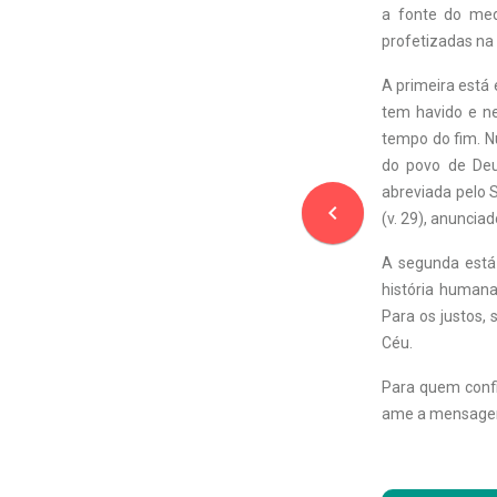
a fonte do med
profetizadas na 
A primeira está 
tem havido e ne
tempo do fim. N
do povo de Deus
abreviada pelo S
navigate_before
(v. 29), anuncia
A segunda está 
história humana
Para os justos, 
Céu.
Para quem conf
ame a mensagem 