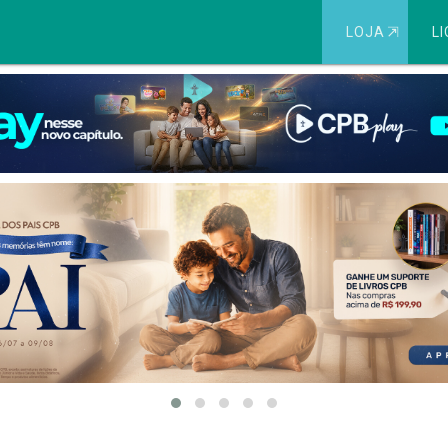
LOJA
⇱
LI