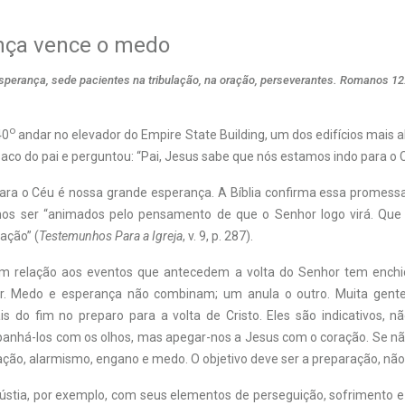
nça vence o medo
esperança, sede pacientes na tribulação, na oração, perseverantes. Romanos 12
o
40
andar no elevador do Empire State Building, um dos edifícios mais 
saco do pai e perguntou: “Pai, Jesus sabe que nós estamos indo para o 
para o Céu é nossa grande esperança. A Bíblia confirma essa promess
mos ser “animados pelo pensamento de que o Senhor logo virá. Que
ação” (
Testemunhos Para a Igreja
, v. 9, p. 287).
em relação aos eventos que antecedem a volta do Senhor tem enchi
r. Medo e esperança não combinam; um anula o outro. Muita gent
is do fim no preparo para a volta de Cristo. Eles são indicativos, nã
há-los com os olhos, mas apegar-nos a Jesus com o coração. Se não
ação, alarmismo, engano e medo. O objetivo deve ser a preparação, não
stia, por exemplo, com seus elementos de perseguição, sofrimento e