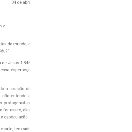
04 de abril
:12
altos do mundo, o
Céu?”
a de Jesus 1.845
 essa esperança
do o coração de
e não entende a
o protagonistas.
 for assim, eles
 a especulação.
 morte, tem sido