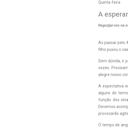
Quinta-feira
A espera
Regozijai-vos na 
Ao passar pelo 
filho puxou o ca
Sem dúvida, ir 
vezes. Precisa
alegre nosso cor
A expectativa 
alguns de temo
função dos sina
Devemos acompan
provocarão agit
O tempo de angú