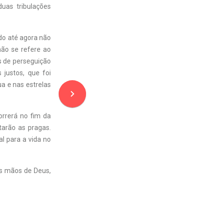
uas tribulações
ndo até agora não
não se refere ao
s de perseguição
 justos, que foi
ua e nas estrelas
navigate_next
orrerá no fim da
tarão as pragas.
al para a vida no
s mãos de Deus,