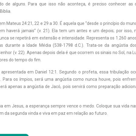
o de alguns. Para que isso não aconteça, é preciso conhecer as d
Bíblia.
em Mateus 24:21, 22 e 29 a 30. É aquela que “desde o princípio do mu
m haverá jamais” (v. 21). Ela tem um antes e um depois; por isso, 
unca se repetirá em extensão e intensidade. Representa os 1.260 ano
 durante a Idade Média (538-1798 d.C.). Trata-se da angústia dos
enhor (v. 22). Apenas depois dela é que ocorrem os sinais no Sol, na L
dores do tempo do fim.
apresentada em Daniel 12:1. Segundo o profeta, essa tribulação oc
. Para os ímpios, será uma angústia como nunca houve, pois enfren
será apenas a angústia de Jacó, pois servirá como preparação adicion
ia em Jesus, a esperança sempre vence o medo. Coloque sua vida na
da segunda vinda e viva em paz em relação ao futuro.