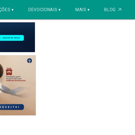
ÇÕES ▾
DEVOCIONAIS ▾
MAIS ▾
BLOG
⇱