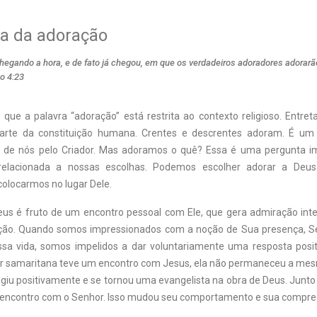
ia da adoração
hegando a hora, e de fato já chegou, em que os verdadeiros adoradores adorarão
o 4:23
 que a palavra “adoração” está restrita ao contexto religioso. Entret
arte da constituição humana. Crentes e descrentes adoram. É um 
o de nós pelo Criador. Mas adoramos o quê? Essa é uma pergunta im
relacionada a nossas escolhas. Podemos escolher adorar a Deu
colocarmos no lugar Dele.
us é fruto de um encontro pessoal com Ele, que gera admiração int
oção. Quando somos impressionados com a noção de Sua presença, S
sa vida, somos impelidos a dar voluntariamente uma resposta posit
r samaritana teve um encontro com Jesus, ela não permaneceu a me
giu positivamente e se tornou uma evangelista na obra de Deus. Junto 
encontro com o Senhor. Isso mudou seu comportamento e sua compre