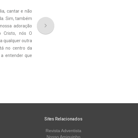
lia, cantar e não
ida. Sim, também
navigate_next
 nossa adoração
 Cristo, nós O
 a qualquer outra
tá no centro da
 a entender que
Sites Relacionados
Revista Adventista
Nosso Amiguinho