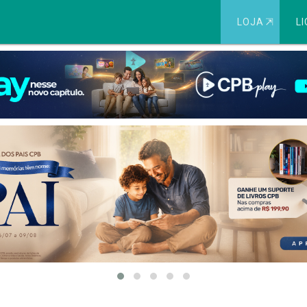
LOJA
⇱
LI