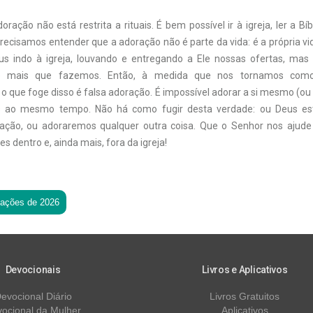
oração não está restrita a rituais. É bem possível ir à igreja, ler a Bíb
Precisamos entender que a adoração não é parte da vida: é a própria v
s indo à igreja, louvando e entregando a Ele nossas ofertas, mas
o mais que fazemos. Então, à medida que nos tornamos como
 que foge disso é falsa adoração. É impossível adorar a si mesmo (ou
s ao mesmo tempo. Não há como fugir desta verdade: ou Deus es
ração, ou adoraremos qualquer outra coisa. Que o Senhor nos ajude
 dentro e, ainda mais, fora da igreja!
tações de 2026
Devocionais
Livros e Aplicativos
evocional Diário
Livros Gratuitos
ocional da Mulher
Aplicativos