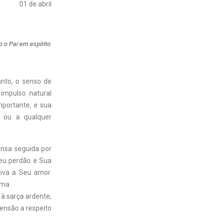
01 de abril
 o Pai em espírito
anto, o senso de
impulso natural
portante, e sua
s ou a qualquer
ensa seguida por
eu perdão e Sua
iva a Seu amor.
sma
à sarça ardente,
ensão a respeito