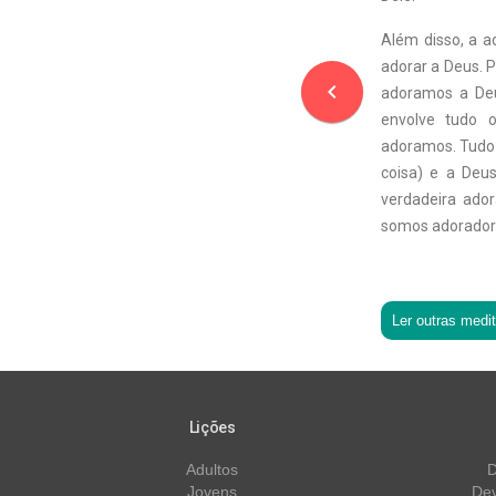
Além disso, a ad
adorar a Deus. 
navigate_before
adoramos a Deu
envolve tudo 
adoramos. Tudo o
coisa) e a Deu
verdadeira ado
somos adoradores
Ler outras medi
Lições
Adultos
D
Jovens
Dev