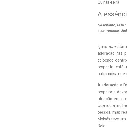
Quinta-feira
A essênc
No entanto, está c
e em verdade. Joã
lguns acreditam
adoração faz p
colocado dentr
resposta está 
outra coisa que 
A adoração a De
respeito e dev
atuação em nos
Quando a mulhe
pessoa, mas rea
Moisés teve um 
Dele.