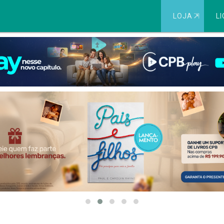
LOJA
⇱
LI