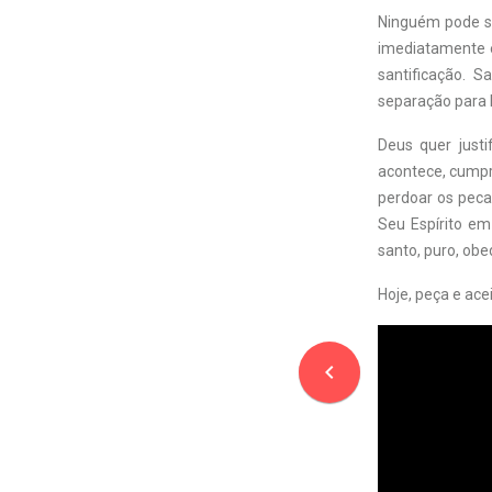
Ninguém pode se
imediatamente e
santificação. S
separação para 
Deus quer just
acontece, cumpre
perdoar os pecad
Seu Espírito em
santo, puro, obe
Hoje, peça e ace
navigate_before