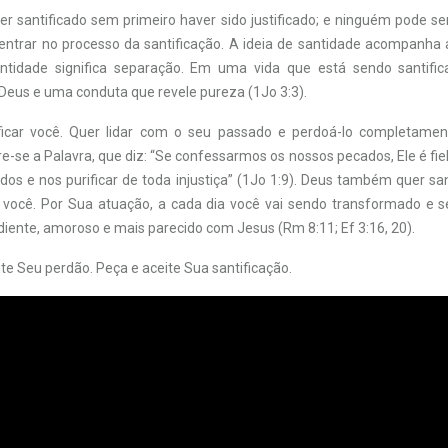
r santificado sem primeiro haver sido justificado; e ninguém pode ser
ntrar no processo da santificação. A ideia de santidade acompanha a 
antidade significa separação. Em uma vida que está sendo santifi
Deus e uma conduta que revele pureza (1Jo 3:3).
ificar você. Quer lidar com o seu passado e perdoá-lo completamen
-se a Palavra, que diz: “Se confessarmos os nossos pecados, Ele é fiel
os e nos purificar de toda injustiça” (1Jo 1:9). Deus também quer sant
 você. Por Sua atuação, a cada dia você vai sendo transformado e 
diente, amoroso e mais parecido com Jesus (Rm 8:11; Ef 3:16, 20).
ite Seu perdão. Peça e aceite Sua santificação.