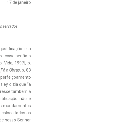
17 de janeiro
conservados
ustificação e a
tra coisa senão o
: Vida, 1997], p.
(
Fé e Obras
, p. 83
e aperfeiçoamento
ley dizia que “a
 cresce também a
ntificação não é
eus mandamentos
 coloca todas as
 de nosso Senhor