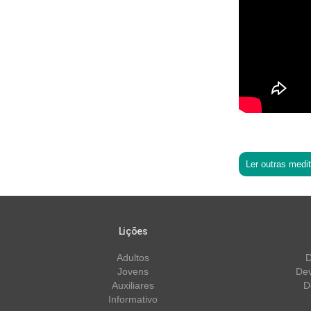
Ler outras medi
Lições
Adultos
D
Jovens
Dev
Auxiliares
D
Informativo