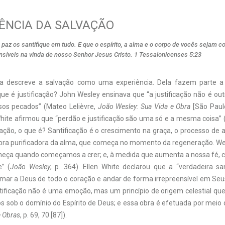
IÊNCIA DA SALVAÇÃO
az os santifique em tudo. E que o espírito, a alma e o corpo de vocês sejam 
ensíveis na vinda de nosso Senhor Jesus Cristo. 1 Tessalonicenses 5:23
da descreve a salvação como uma experiência. Dela fazem parte a j
que é justificação? John Wesley ensinava que “a justificação não é ou
sos pecados” (Mateo Lelièvre,
João Wesley: Sua Vida e Obra
[São Paulo
White afirmou que “perdão e justificação são uma só e a mesma coisa” 
icação, o que é? Santificação é o crescimento na graça, o processo d
 obra purificadora da alma, que começa no momento da regeneração. Wes
meça quando começamos a crer; e, à medida que aumenta a nossa fé,
” (
João Wesley
, p. 364). Ellen White declarou que a “verdadeira sa
mar a Deus de todo o coração e andar de forma irrepreensível em S
ntificação não é uma emoção, mas um princípio de origem celestial que
os sob o domínio do Espírito de Deus; e essa obra é efetuada por meio
e Obras
, p. 69, 70 [87]).