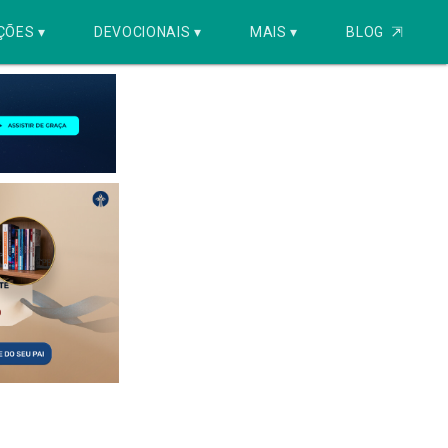
ÇÕES ▾
DEVOCIONAIS ▾
MAIS ▾
BLOG
⇱