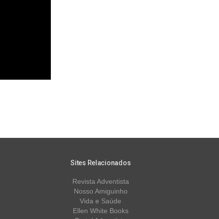
Sites Relacionados
Revista Adventista
Nosso Amiguinho
Vida e Saúde
Ellen White Books