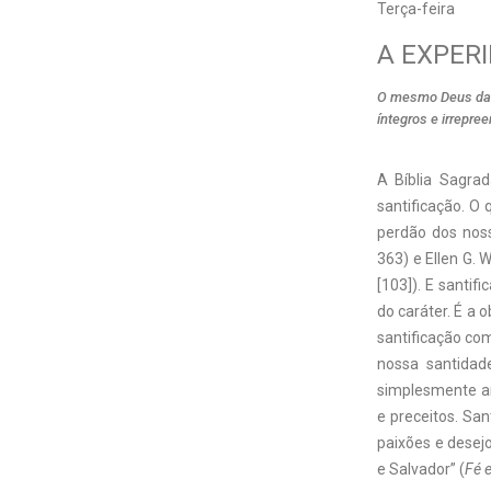
Terça-feira
A EXPER
O mesmo Deus da p
íntegros e irrepre
A
Bíblia Sagra
santificação. O 
perdão dos nos
363) e Ellen G. 
[103]). E santif
do caráter. É a
santificação co
nossa santidade
simplesmente a
e preceitos. Sa
paixões e desej
e Salvador” (
Fé 