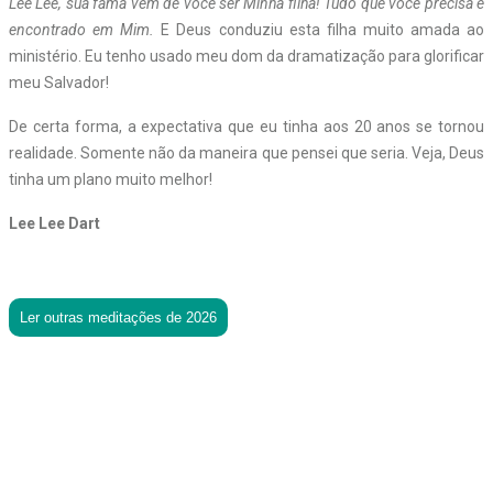
Lee Lee, sua fama vem de você ser Minha filha! Tudo que você precisa é
encontrado em Mim.
E Deus conduziu esta filha muito amada ao
ministério. Eu tenho usado meu dom da dramatização para glorificar
meu Salvador!
De certa forma, a expectativa que eu tinha aos 20 anos se tornou
realidade. Somente não da maneira que pensei que seria. Veja, Deus
tinha um plano muito melhor!
Lee Lee Dart
Ler outras meditações de 2026