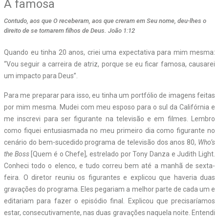
A famosa
Contudo, aos que O receberam, aos que creram em Seu nome, deu-lhes o
direito de se tornarem filhos de Deus. João 1:12
Q
uando eu tinha 20 anos, criei uma expectativa para mim mesma:
“Vou seguir a carreira de atriz, porque se eu ficar famosa, causarei
um impacto para Deus”.
Para me preparar para isso, eu tinha um portfólio de imagens feitas
por mim mesma. Mudei com meu esposo para o sul da Califórnia e
me inscrevi para ser figurante na televisão e em filmes. Lembro
como fiquei entusiasmada no meu primeiro dia como figurante no
cenário do bem-sucedido programa de televisão dos anos 80,
Who’s
the Boss
[Quem é o Chefe], estrelado por Tony Danza e Judith Light.
Conheci todo o elenco, e tudo correu bem até a manhã de sexta-
feira. O diretor reuniu os figurantes e explicou que haveria duas
gravações do programa. Eles pegariam a melhor parte de cada um e
editariam para fazer o episódio final. Explicou que precisaríamos
estar, consecutivamente, nas duas gravações naquela noite. Entendi