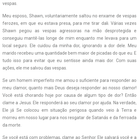
vespas.
Meu esposo, Shawn, voluntariamente saltou no enxame de vespas
ferozes, em que eu estava presa, para me tirar dali. Várias vezes
Shawn pegou as vespas agressoras na mão desprotegida e
conseguiu mantê-las longe de mim enquanto me levava para um
local seguro. Ele cuidou da minha dor, ignorando a dor dele. Meu
marido recebeu uma quantidade bem maior de picadas do que eu. E
tudo isso para evitar que eu sentisse ainda mais dor. Com suas
ações, ele me salvou das vespas.
Se um homem imperfeito me amou o suficiente para responder ao
meu clamor, quanto mais Deus deseja responder ao nosso clamor!
Você está chorando hoje por causa de algum tipo de dor? Então
clame a Jesus. Ele responderá ao seu clamor por ajuda. Na verdade,
Ele já Se colocou em situação perigosa quando veio à Terra e
morreu em nosso lugar para nos resgatar de Satanás e da ferroada
da morte.
Se você está com problemas, clame ao Senhor. Ele salvará você e a