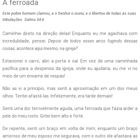
A ferroada
Este pobre homem clamou, e o Senhor o ouviu; e o libertou de todas as suas
tribulações. Salmo 34:6
Caminhei direto na direção delas! Enquanto eu me agachava com
incredulidade, pensei:
Depois de todos esses anos fugindo dessas
coisas, acontece aqui mesmo, na igreja?
Estacionei o carro, abri a porta e saí. Em vez de uma caminhada
pacífica para a despensa da igreja, onde eu ajudaria, eu me vi no
meio de um enxame de vespas!
Não as vi a princípio, mas senti a aproximação em um dos meus
olhos. Tentei afastá-las. Infelizmente, era tarde demais!
Senti uma dor terrivelmente aguda, uma ferroada que fazia arder a
pele do meu rosto. Gritei bem alto e forte.
De repente, senti um braço em volta de mim; enquanto um braço
amoroso de meu esposo me segurava, com o outro ele afastava as