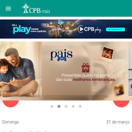

navigate_before
navigate_next
Domingo
21 de março