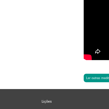
Ler outras medi
Lições