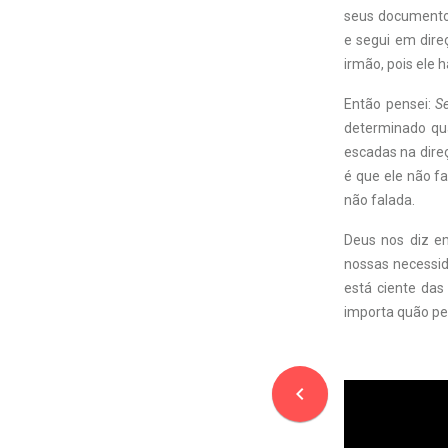
seus documentos 
e segui em dire
irmão, pois ele 
Então pensei:
Se
determinado qua
escadas na direç
é que ele não f
não falada.
Deus nos diz e
nossas necessi
está ciente das
importa quão pe
navigate_before