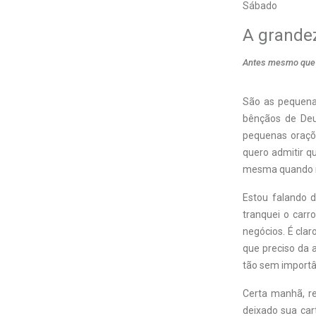
Sábado
A grande
Antes mesmo que c
São as pequena
bênçãos de Deu
pequenas oraçõ
quero admitir q
mesma quando n
Estou falando 
tranquei o car
negócios. É cla
que preciso da 
tão sem importâ
Certa manhã, r
deixado sua cart