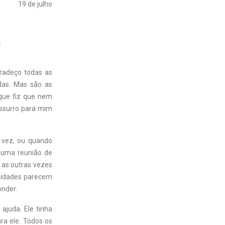
19 de julho
4
radeço todas as
das. Mas são as
que fiz que nem
ussurro para mim
 vez, ou quando
 uma reunião de
 as outras vezes
ssidades parecem
onder.
juda. Ele tinha
ara ele. Todos os