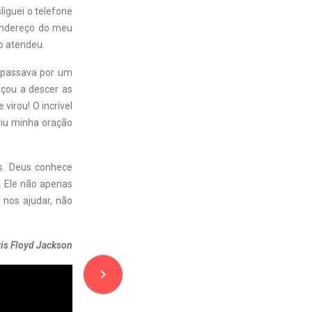
liguei o telefone
 endereço do meu
ão atendeu.
 passava por um
eçou a descer as
virou! O incrível
viu minha oração
s. Deus conhece
 Ele não apenas
 nos ajudar, não
is Floyd Jackson
navigate_next