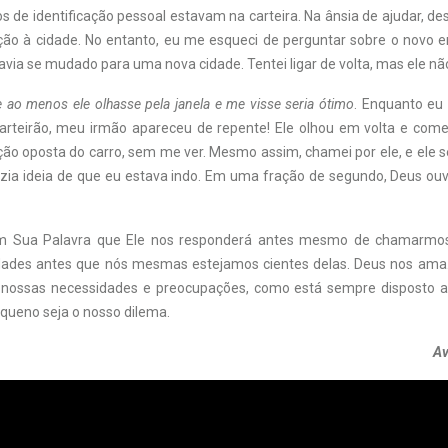
de identificação pessoal estavam na carteira. Na ânsia de ajudar, des
ção à cidade. No entanto, eu me esqueci de perguntar sobre o novo
havia se mudado para uma nova cidade. Tentei ligar de volta, mas ele n
 ao menos ele olhasse pela janela e me visse seria ótimo
. Enquanto eu
rteirão, meu irmão apareceu de repente! Ele olhou em volta e com
ão oposta do carro, sem me ver. Mesmo assim, chamei por ele, e ele se 
azia ideia de que eu estava indo. Em uma fração de segundo, Deus ou
m Sua Palavra que Ele nos responderá antes mesmo de chamarmo
dades antes que nós mesmas estejamos cientes delas. Deus nos ama.
 nossas necessidades e preocupações, como está sempre disposto a
queno seja o nosso dilema.
Av