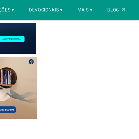
ÇÕES ▾
DEVOCIONAIS ▾
MAIS ▾
BLOG
⇱