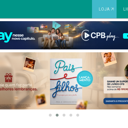
LOJA
⇱
LI