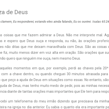
za de Deus
lamem, Eu responderei; estando eles ainda falando, Eu os ouvirei. Isaías 65:2
s coisas que me fazem admirar a Deus. Não me interprete mal. Ag
s e espero que Deus ouça e responda, ou não, às orações proferi
es não ditas que me deixam maravilhada com Deus. São as coisas 
ue fiz, muito menos dizer em voz alta em oração. São orações que s
ão quero que ninguém me ouça, nem mesmo Deus.
daqueles momentos em que, por exemplo, perdi as chaves pela 20ª
ro com a chave dentro, ou quando cheguei 30 minutos atrasada para
ro que peço a ajuda de Deus em situações como essas. No entanto, são
ajuda de Deus, mas tenho muito medo de pedir, pois as minhas nece
ncia diante de tantas orações mais importantes que Ele tem para resp
ecebi um telefonema do meu irmão dizendo que precisava da minha a
eira na igreja no dia anterior. Eu sabia o quanto ela era importante p