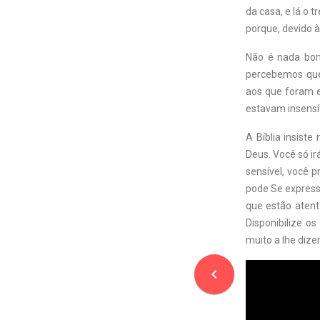
da casa, e lá o 
porque, devido à
Não é nada bom
percebemos que 
aos que foram e
estavam insensí
A Bíblia insist
Deus. Você só ir
sensível, você p
pode Se express
que estão atent
Disponibilize os
muito a lhe dize
navigate_before