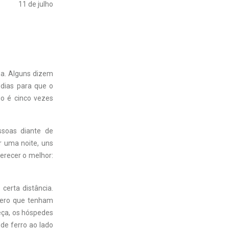
11 de julho
sa. Alguns dizem
 dias para que o
o é cinco vezes
essoas diante de
r uma noite, uns
erecer o melhor:
certa distância.
spero que tenham
eça, os hóspedes
de ferro ao lado