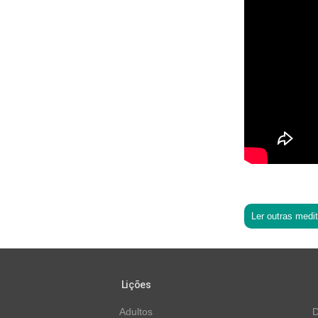
Ler outras medi
Lições
Adultos
D