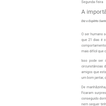
Segunda-feira
A importâ
Diz o Espírito San
O ser humano se
que 21 dias é o
comportamento 
mais difícil que 
Isso pode ser i
circunstâncias 
amigos que esta
um bom jantar, 
De manhãzinha, 
Ficaram surpres
conseguido dorm
nem sequer tinh