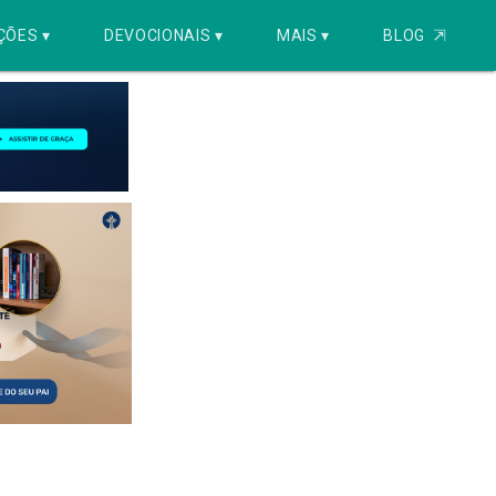
ÇÕES ▾
DEVOCIONAIS ▾
MAIS ▾
BLOG
⇱