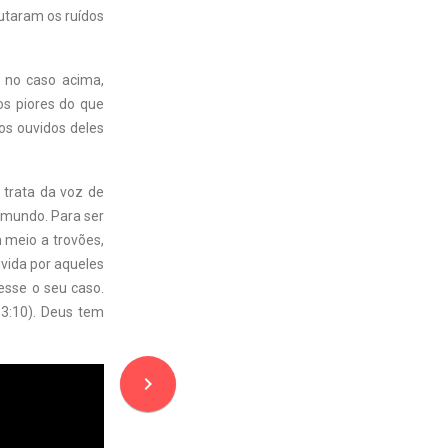
cutaram os ruídos
 no caso acima,
os piores do que
os ouvidos deles
 trata da voz de
o mundo. Para ser
m meio a trovões,
vida por aqueles
esse o seu caso.
m 3:10). Deus tem
navigate_next