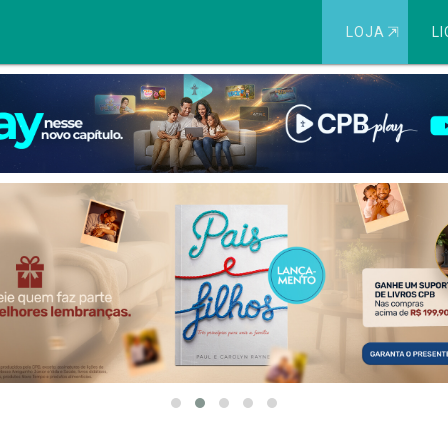
LOJA
⇱
LI