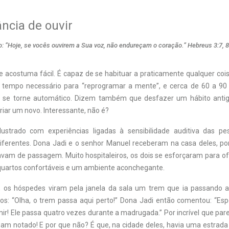
ncia de ouvir
to: “Hoje, se vocês ouvirem a Sua voz, não endureçam o coração.” Hebreus 3:7, 8
 acostuma fácil. É capaz de se habituar a praticamente qualquer coi
 tempo necessário para “reprogramar a mente”, e cerca de 60 a 90
se torne automático. Dizem também que desfazer um hábito antig
criar um novo. Interessante, não é?
lustrado com experiências ligadas à sensibilidade auditiva das p
diferentes. Dona Jadi e o senhor Manuel receberam na casa deles, po
vam de passagem. Muito hospitaleiros, os dois se esforçaram para of
quartos confortáveis e um ambiente aconchegante.
os hóspedes viram pela janela da sala um trem que ia passando a 
os: “Olha, o trem passa aqui perto!” Dona Jadi então comentou: “E
ir! Ele passa quatro vezes durante a madrugada.” Por incrível que par
am notado! E por que não? É que, na cidade deles, havia uma estrada 