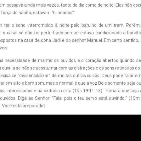
trem passava ainda mais vezes, tanto de dia como de noite! Eles não es
 força do hábito, estavam “blindados”.
 ter o sono interrompido à noite pelo barulho de um trem. Porém,
o casal só não foi perturbado porque estava condicionado a barulh
xpostos na casa de dona Jadi e do senhor Manuel. Em certo sentido, 
veis.
e na necessidade de manter os ouvidos e o coração abertos quando se
á ouvi-la se não se acostumar com as distrações e os sons rotineiros d
recisa se “dessensibilizar” de muitas outras coisas. Deus pode falar e
ar em alto e bom som, mas o normal é que a voz Dele somente seja ou
os, interessados e na sintonia certa (1Rs 19:11-13). Tomara que seja 
 ouvidos. Diga ao Senhor: “Fala, pois o teu servo está ouvindo!” (1S
r. Você está preparado?