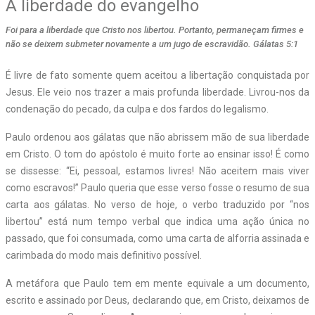
A liberdade do evangelho
Foi para a liberdade que Cristo nos libertou. Portanto, permaneçam firmes e
não se deixem submeter novamente a um jugo de escravidão. Gálatas 5:1
É livre de fato somente quem aceitou a libertação conquistada por
Jesus. Ele veio nos trazer a mais profunda liberdade. Livrou-nos da
condenação do pecado, da culpa e dos fardos do legalismo.
Paulo ordenou aos gálatas que não abrissem mão de sua liberdade
em Cristo. O tom do apóstolo é muito forte ao ensinar isso! É como
se dissesse: “Ei, pessoal, estamos livres! Não aceitem mais viver
como escravos!” Paulo queria que esse verso fosse o resumo de sua
carta aos gálatas. No verso de hoje, o verbo traduzido por “nos
libertou” está num tempo verbal que indica uma ação única no
passado, que foi consumada, como uma carta de alforria assinada e
carimbada do modo mais definitivo possível.
A metáfora que Paulo tem em mente equivale a um documento,
escrito e assinado por Deus, declarando que, em Cristo, deixamos de