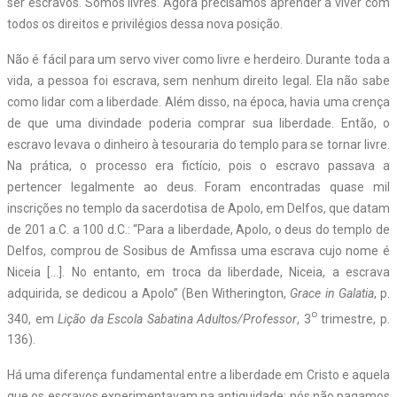
ser escravos. Somos livres. Agora precisamos aprender a viver com
todos os direitos e privilégios dessa nova posição.
Não é fácil para um servo viver como livre e herdeiro. Durante toda a
vida, a pessoa foi escrava, sem nenhum direito legal. Ela não sabe
como lidar com a liberdade. Além disso, na época, havia uma crença
de que uma divindade poderia comprar sua liberdade. Então, o
escravo levava o dinheiro à tesouraria do templo para se tornar livre.
Na prática, o processo era fictício, pois o escravo passava a
pertencer legalmente ao deus. Foram encontradas quase mil
inscrições no templo da sacerdotisa de Apolo, em Delfos, que datam
de 201 a.C. a 100 d.C.: “Para a liberdade, Apolo, o deus do templo de
Delfos, comprou de Sosibus de Amfissa uma escrava cujo nome é
Niceia […]. No entanto, em troca da liberdade, Niceia, a escrava
adquirida, se dedicou a Apolo” (Ben Witherington,
Grace in Galatia
, p.
o
340, em
Lição da Escola Sabatina Adultos/Professor
, 3
trimestre, p.
136).
Há uma diferença fundamental entre a liberdade em Cristo e aquela
que os escravos experimentavam na antiguidade: nós não pagamos