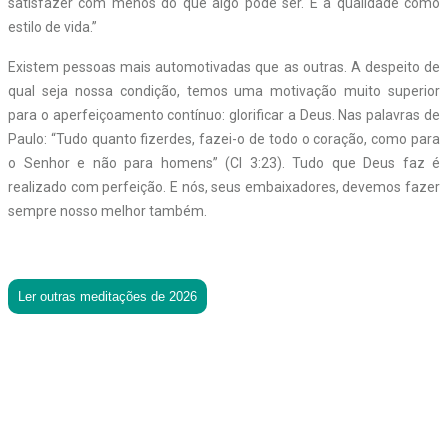
satisfazer com menos do que algo pode ser. É a qualidade como
estilo de vida.”
Existem pessoas mais automotivadas que as outras. A despeito de
qual seja nossa condição, temos uma motivação muito superior
para o aperfeiçoamento contínuo: glorificar a Deus. Nas palavras de
Paulo: “Tudo quanto fizerdes, fazei-o de todo o coração, como para
o Senhor e não para homens” (Cl 3:23). Tudo que Deus faz é
realizado com perfeição. E nós, seus embaixadores, devemos fazer
sempre nosso melhor também.
Ler outras meditações de 2026