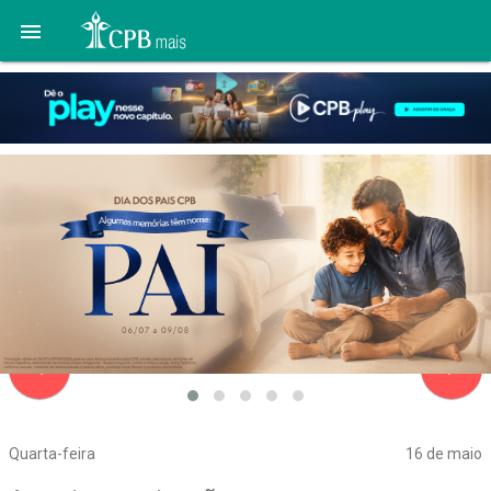

navigate_before
navigate_next
Quarta-feira
16 de maio