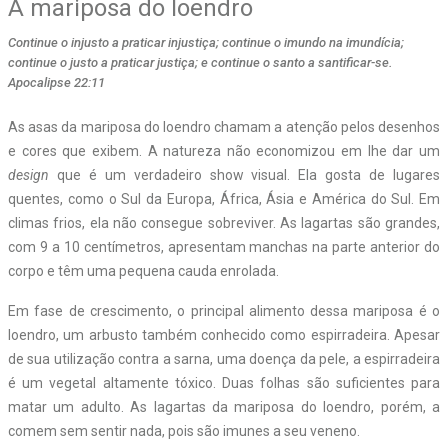
A mariposa do loendro
Continue o injusto a praticar injustiça; continue o imundo na imundícia;
continue o justo a praticar justiça; e continue o santo a santificar-se.
Apocalipse 22:11
As asas da mariposa do loendro chamam a atenção pelos desenhos
e cores que exibem. A natureza não economizou em lhe dar um
design
que é um verdadeiro show visual. Ela gosta de lugares
quentes, como o Sul da Europa, África, Ásia e América do Sul. Em
climas frios, ela não consegue sobreviver. As lagartas são grandes,
com 9 a 10 centímetros, apresentam manchas na parte anterior do
corpo e têm uma pequena cauda enrolada.
Em fase de crescimento, o principal alimento dessa mariposa é o
loendro, um arbusto também conhecido como espirradeira. Apesar
de sua utilização contra a sarna, uma doença da pele, a espirradeira
é um vegetal altamente tóxico. Duas folhas são suficientes para
matar um adulto. As lagartas da mariposa do loendro, porém, a
comem sem sentir nada, pois são imunes a seu veneno.