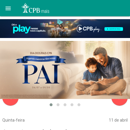

navigate_before
navigate_next
Quinta-feira
11 de abril