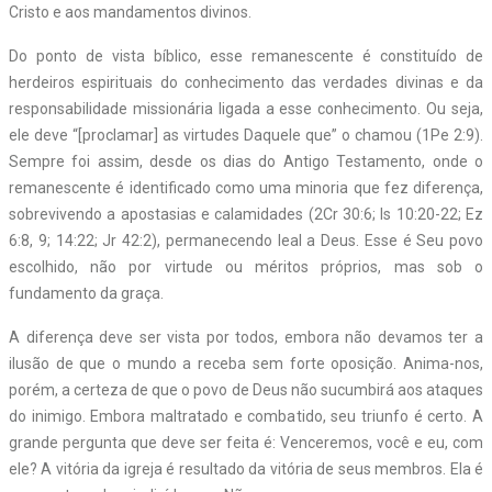
Cristo e aos mandamentos divinos.
Do ponto de vista bíblico, esse remanescente é constituído de
herdeiros espirituais do conhecimento das verdades divinas e da
responsabilidade missionária ligada a esse conhecimento. Ou seja,
ele deve “[proclamar] as virtudes Daquele que” o chamou (1Pe 2:9).
Sempre foi assim, desde os dias do Antigo Testamento, onde o
remanescente é identificado como uma minoria que fez diferença,
sobrevivendo a apostasias e calamidades (2Cr 30:6; Is 10:20-22; Ez
6:8, 9; 14:22; Jr 42:2), permanecendo leal a Deus. Esse é Seu povo
escolhido, não por virtude ou méritos próprios, mas sob o
fundamento da graça.
A diferença deve ser vista por todos, embora não devamos ter a
ilusão de que o mundo a receba sem forte oposição. Anima-nos,
porém, a certeza de que o povo de Deus não sucumbirá aos ataques
do inimigo. Embora maltratado e combatido, seu triunfo é certo. A
grande pergunta que deve ser feita é: Venceremos, você e eu, com
ele? A vitória da igreja é resultado da vitória de seus membros. Ela é