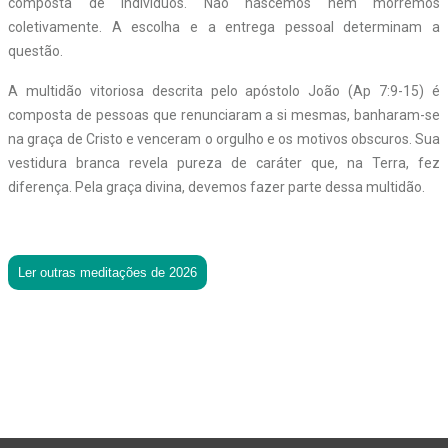
composta de indivíduos. Não nascemos nem morremos
coletivamente. A escolha e a entrega pessoal determinam a
questão.
A multidão vitoriosa descrita pelo apóstolo João (Ap 7:9-15) é
composta de pessoas que renunciaram a si mesmas, banharam-se
na graça de Cristo e venceram o orgulho e os motivos obscuros. Sua
vestidura branca revela pureza de caráter que, na Terra, fez
diferença. Pela graça divina, devemos fazer parte dessa multidão.
Ler outras meditações de 2026