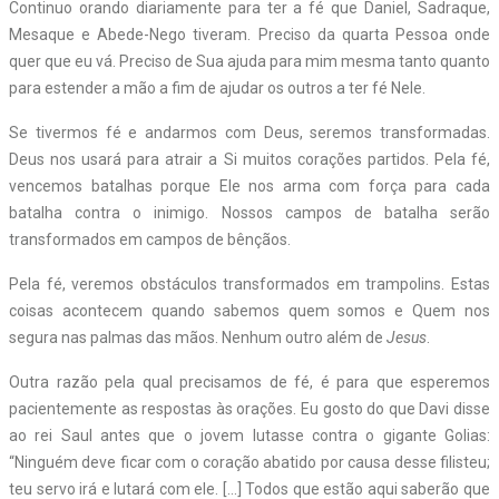
Continuo orando diariamente para ter a fé que Daniel, Sadraque,
Mesaque e Abede-Nego tiveram. Preciso da quarta Pessoa onde
quer que eu vá. Preciso de Sua ajuda para mim mesma tanto quanto
para estender a mão a fim de ajudar os outros a ter fé Nele.
Se tivermos fé e andarmos com Deus, seremos transformadas.
Deus nos usará para atrair a Si muitos corações partidos. Pela fé,
vencemos batalhas porque Ele nos arma com força para cada
batalha contra o inimigo. Nossos campos de batalha serão
transformados em campos de bênçãos.
Pela fé, veremos obstáculos transformados em trampolins. Estas
coisas acontecem quando sabemos quem somos e Quem nos
segura nas palmas das mãos. Nenhum outro além de
Jesus
.
Outra razão pela qual precisamos de fé, é para que esperemos
pacientemente as respostas às orações. Eu gosto do que Davi disse
ao rei Saul antes que o jovem lutasse contra o gigante Golias:
“Ninguém deve ficar com o coração abatido por causa desse filisteu;
teu servo irá e lutará com ele. […] Todos que estão aqui saberão que