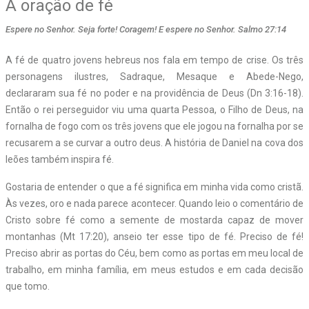
A oração de fé
Espere no Senhor. Seja forte! Coragem! E espere no Senhor. Salmo 27:14
A fé de quatro jovens hebreus nos fala em tempo de crise. Os três
personagens ilustres, Sadraque, Mesaque e Abede-Nego,
declararam sua fé no poder e na providência de Deus (Dn 3:16-18).
Então o rei perseguidor viu uma quarta Pessoa, o Filho de Deus, na
fornalha de fogo com os três jovens que ele jogou na fornalha por se
recusarem a se curvar a outro deus. A história de Daniel na cova dos
leões também inspira fé.
Gostaria de entender o que a fé significa em minha vida como cristã.
Às vezes, oro e nada parece acontecer. Quando leio o comentário de
Cristo sobre fé como a semente de mostarda capaz de mover
montanhas (Mt 17:20), anseio ter esse tipo de fé. Preciso de fé!
Preciso abrir as portas do Céu, bem como as portas em meu local de
trabalho, em minha família, em meus estudos e em cada decisão
que tomo.