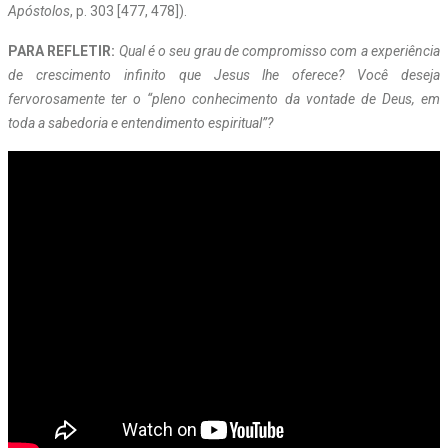
Apóstolos
, p. 303 [477, 478]).
PARA REFLETIR:
Qual é o seu grau de compromisso com a experiência
de crescimento infinito que Jesus lhe oferece? Você deseja
fervorosamente ter o “pleno conhecimento da vontade de Deus, em
toda a sabedoria e entendimento espiritual”?