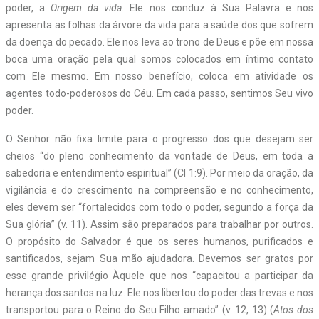
poder, a
Origem da vida
. Ele nos conduz à Sua Palavra e nos
apresenta as folhas da árvore da vida para a saúde dos que sofrem
da doença do pecado. Ele nos leva ao trono de Deus e põe em nossa
boca uma oração pela qual somos colocados em íntimo contato
com Ele mesmo. Em nosso benefício, coloca em atividade os
agentes todo-poderosos do Céu. Em cada passo, sentimos Seu vivo
poder.
O Senhor não fixa limite para o progresso dos que desejam ser
cheios “do pleno conhecimento da vontade de Deus, em toda a
sabedoria e entendimento espiritual” (Cl 1:9). Por meio da oração, da
vigilância e do crescimento na compreensão e no conhecimento,
eles devem ser “fortalecidos com todo o poder, segundo a força da
Sua glória” (v. 11). Assim são preparados para trabalhar por outros.
O propósito do Salvador é que os seres humanos, purificados e
santificados, sejam Sua mão ajudadora. Devemos ser gratos por
esse grande privilégio Àquele que nos “capacitou a participar da
herança dos santos na luz. Ele nos libertou do poder das trevas e nos
transportou para o Reino do Seu Filho amado” (v. 12, 13) (
Atos dos