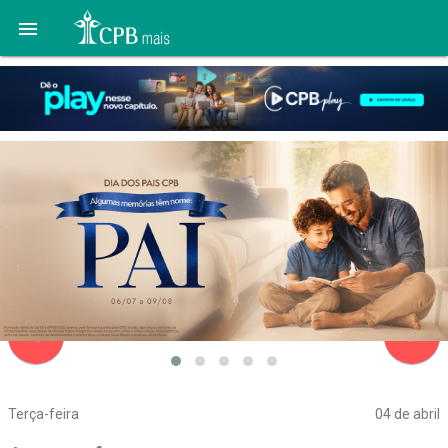

navigate_before
navigate_next
Terça-feira
04 de abril