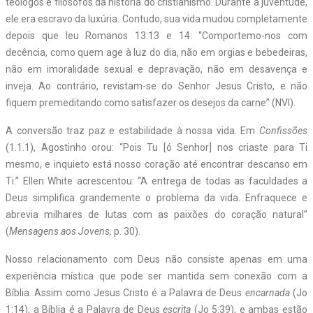
teólogos e filósofos da história do cristianismo. Durante a juventude,
ele era escravo da luxúria. Contudo, sua vida mudou completamente
depois que leu Romanos 13:13 e 14: “Comportemo-nos com
decência, como quem age à luz do dia, não em orgias e bebedeiras,
não em imoralidade sexual e depravação, não em desavença e
inveja. Ao contrário, revistam-se do Senhor Jesus Cristo, e não
fiquem premeditando como satisfazer os desejos da carne” (NVI).
A conversão traz paz e estabilidade à nossa vida. Em
Confissões
(1.1.1), Agostinho orou: “Pois Tu [ó Senhor] nos criaste para Ti
mesmo, e inquieto está nosso coração até encontrar descanso em
Ti.” Ellen White acrescentou: “A entrega de todas as faculdades a
Deus simplifica grandemente o problema da vida. Enfraquece e
abrevia milhares de lutas com as paixões do coração natural”
(
Mensagens aos Jovens,
p. 30).
Nosso relacionamento com Deus não consiste apenas em uma
experiência mística que pode ser mantida sem conexão com a
Bíblia. Assim como Jesus Cristo é a Palavra de Deus
encarnada
(Jo
1:14), a Bíblia é a Palavra de Deus
escrita
(Jo 5:39), e ambas estão