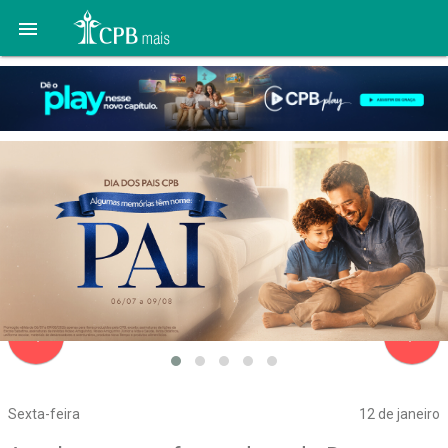

navigate_before
navigate_next
Sexta-feira
12 de janeiro