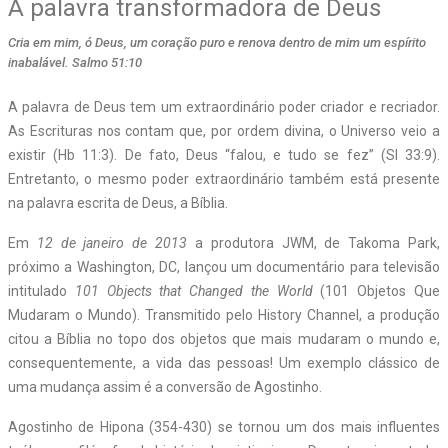
A palavra transformadora de Deus
Cria em mim, ó Deus, um coração puro e renova dentro de mim um espírito
inabalável. Salmo 51:10
A
palavra de Deus tem um extraordinário poder criador e recriador.
As Escrituras nos contam que, por ordem divina, o Universo veio a
existir (Hb 11:3). De fato, Deus “falou, e tudo se fez” (Sl 33:9).
Entretanto, o mesmo poder extraordinário também está presente
na palavra escrita de Deus, a Bíblia.
Em
12 de janeiro de 2013
a produtora JWM, de Takoma Park,
próximo a Washington, DC, lançou um documentário para televisão
intitulado
101 Objects that Changed the World
(101 Objetos Que
Mudaram o Mundo). Transmitido pelo History Channel, a produção
citou a Bíblia no topo dos objetos que mais mudaram o mundo e,
consequentemente, a vida das pessoas! Um exemplo clássico de
uma mudança assim é a conversão de Agostinho.
Agostinho de Hipona (354-430) se tornou um dos mais influentes