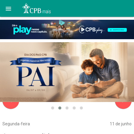

navigate_before
navigate_next
Segunda-feira
11 de junho