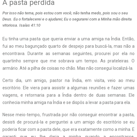
A pasta perdida
Por isso não tema, pois estou com você; não tenha medo, pois sou o seu
Deus. Eu o fortalecerei e o ajudarei; Eu o segurarei com a Minha mão direita
vitoriosa. Isaías 41:10
Eu tinha uma pasta que queria enviar a uma amiga na Índia. Então,
fui ao meu bagunçado quarto de despejo para buscá-la, mas não a
encontrava. Durante as semanas seguintes, procurei por ela no
quartinho sempre que me sobrava um tempo. As prateleiras. O
armário. Até a pilha de coisas no chão. Mas não consegui localizá-la.
Certo dia, um amigo, pastor na Índia, em visita, veio ao meu
escritório. Ele viera para assistir a algumas reuniões e fazer umas
viagens, e retornaria para a Índia dentro de duas semanas. Ele
conhecia minha amiga na Índia e se dispôs a levar a pasta para ela.
Nesse meio-tempo, frustrada por não conseguir encontrar a pasta,
desisti de procurá-la e perguntei a um amigo do escritório se eu
poderia ficar com a pasta dele, que era exatamente como a minha. E
garanti que eu lhe daria a minha quando a encontrasse.