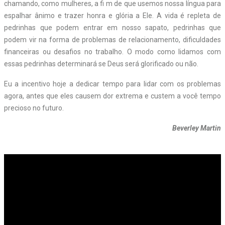
chamando, como mulheres, a fi m de que usemos nossa língua para
espalhar ânimo e trazer honra e glória a Ele. A vida é repleta de
pedrinhas que podem entrar em nosso sapato, pedrinhas que
podem vir na forma de problemas de relacionamento, dificuldades
financeiras ou desafios no trabalho. O modo como lidamos com
essas pedrinhas determinará se Deus será glorificado ou não.
Eu a incentivo hoje a dedicar tempo para lidar com os problemas
agora, antes que eles causem dor extrema e custem a você tempo
precioso no futuro.
Beverley Martin