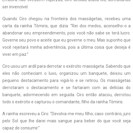
ser invencível.
Quando Ciro chegou na fronteira dos masságetas, recebeu uma
carta da rainha Tômiris, que dizia: “Rei dos medos, aconselho-o a
abandonar seu empreendimento, pois você não sabe se terá lucro.
Governe seu povo e aceite que eu governe o meu. Mas suponho que
você rejeitará minha advertência, pois a última coisa que deseja é
viver em paz.”
Ciro usou um ardil para derrotar o exército masságeta. Sabendo que
eles não conheciam o luxo, organizou um banquete, deixou um
pequeno destacamento para vigiá-lo e se retirou. Os masságetas
derrotaram o destacamento e se fartaram com as delícias do
banquete, adormecendo em seguida. Ciro então atacou, derrotou
todo o exército e capturou o comandante, filho da rainha Tômiris.
A rainha escreveu a Ciro: “Devolva-me meu filho; caso contrário, juro
pelo Sol que lhe darei mais sangue para beber do que você seja
capaz de consumir.”