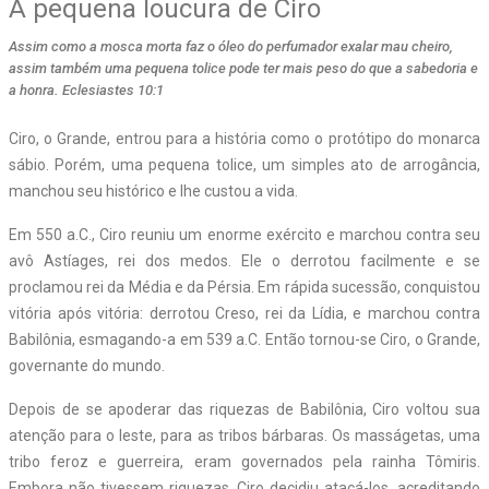
A pequena loucura de Ciro
Assim como a mosca morta faz o óleo do perfumador exalar mau cheiro,
assim também uma pequena tolice pode ter mais peso do que a sabedoria e
a honra. Eclesiastes 10:1
Ciro, o Grande, entrou para a história como o protótipo do monarca
sábio. Porém, uma pequena tolice, um simples ato de arrogância,
manchou seu histórico e lhe custou a vida.
Em 550 a.C., Ciro reuniu um enorme exército e marchou contra seu
avô Astíages, rei dos medos. Ele o derrotou facilmente e se
proclamou rei da Média e da Pérsia. Em rápida sucessão, conquistou
vitória após vitória: derrotou Creso, rei da Lídia, e marchou contra
Babilônia, esmagando-a em 539 a.C. Então tornou-se Ciro, o Grande,
governante do mundo.
Depois de se apoderar das riquezas de Babilônia, Ciro voltou sua
atenção para o leste, para as tribos bárbaras. Os masságetas, uma
tribo feroz e guerreira, eram governados pela rainha Tômiris.
Embora não tivessem riquezas, Ciro decidiu atacá-los, acreditando