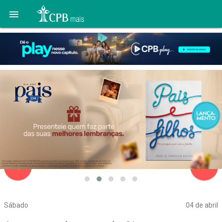

navigate_before
navigate_next
Sábado
04 de abril