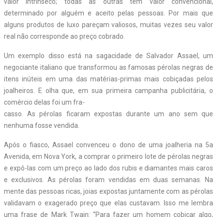
valor intrínseco; todas as outras têm valor convencional,
determinado por alguém e aceito pelas pessoas. Por mais que
alguns produtos de luxo pareçam valiosos, muitas vezes seu valor
real não corresponde ao preço cobrado.
Um exemplo disso está na sagacidade de Salvador Assael, um
negociante italiano que transformou as famosas pérolas negras de
itens inúteis em uma das matérias-primas mais cobiçadas pelos
joalheiros. E olha que, em sua primeira campanha publicitária, o
comércio delas foi um fra-
casso. As pérolas ficaram expostas durante um ano sem que
nenhuma fosse vendida.
Após o fiasco, Assael convenceu o dono de uma joalheria na 5a
Avenida, em Nova York, a comprar o primeiro lote de pérolas negras
e expô-las com um preço ao lado dos rubis e diamantes mais caros
e exclusivos. As pérolas foram vendidas em duas semanas. Na
mente das pessoas ricas, joias expostas juntamente com as pérolas
validavam o exagerado preço que elas custavam. Isso me lembra
uma frase de Mark Twain: “Para fazer um homem cobiçar algo,