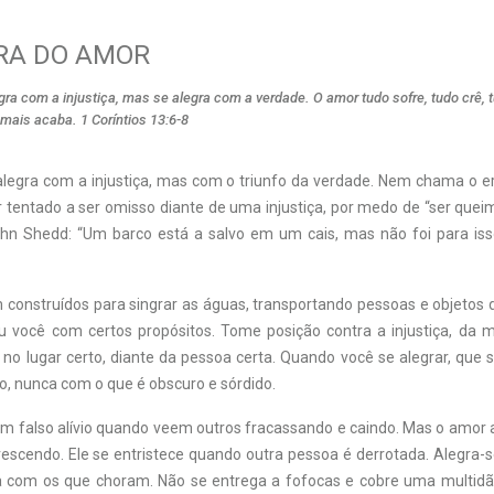
RA DO AMOR
ra com a injustiça, mas se alegra com a verdade. O amor tudo sofre, tudo crê, 
mais acaba. 1 Coríntios 13:6-8
legra com a injustiça, mas com o triunfo da verdade. Nem chama o er
 tentado a ser omisso diante de uma injustiça, por medo de “ser quei
hn Shedd: “Um barco está a salvo em um cais, mas não foi para is
 construídos para singrar as águas, transportando pessoas e objetos 
ou você com certos propósitos. Tome posição contra a injustiça, da m
no lugar certo, diante da pessoa certa. Quando você se alegrar, que 
o, nunca com o que é obscuro e sórdido.
m falso alívio quando veem outros fracassando e caindo. Mas o amor a
rescendo. Ele se entristece quando outra pessoa é derrotada. Alegra-
a com os que choram. Não se entrega a fofocas e cobre uma multidã