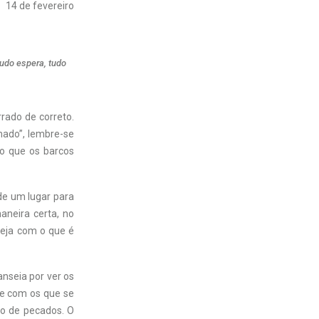
14 de fevereiro
tudo espera, tudo
rado de correto.
mado”, lembre-se
so que os barcos
de um lugar para
aneira certa, no
seja com o que é
nseia por ver os
se com os que se
o de pecados. O