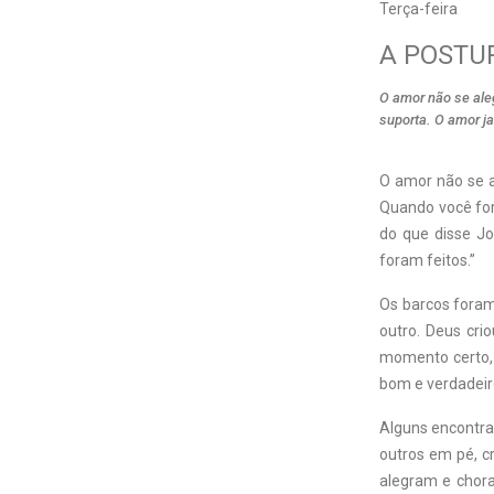
Terça-feira
A POSTU
O amor não se aleg
suporta. O amor ja
O
amor não se a
Quando você for
do que disse Jo
foram feitos.”
Os barcos foram
outro. Deus cri
momento certo, 
bom e verdadeir
Alguns encontra
outros em pé, c
alegram e chor