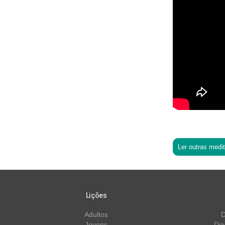
Ler outras medi
Lições
Adultos
D
Jovens
Dev