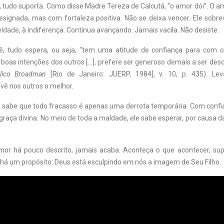
, tudo suporta. Como disse Madre Tereza de Calcutá, “o amor dói”. O a
signada, mas com fortaleza positiva. Não se deixa vencer. Ele sobrev
ldade, à indiferença. Continua avançando. Jamais vacila. Não desiste.
, tudo espera, ou seja, “tem uma atitude de confiança para com os
 boas intenções dos outros […], prefere ser generoso demais a ser de
blico Broadman
[Rio de Janeiro: JUERP, 1984], v. 10, p. 435). L
 vê nos outros o melhor.
sabe que todo fracasso é apenas uma derrota temporária. Com confia
la graça divina. No meio de toda a maldade, ele sabe esperar, por causa
or há pouco descrito, jamais acaba. Aconteça o que acontecer, su
há um propósito: Deus está esculpindo em nós a imagem de Seu Filho.