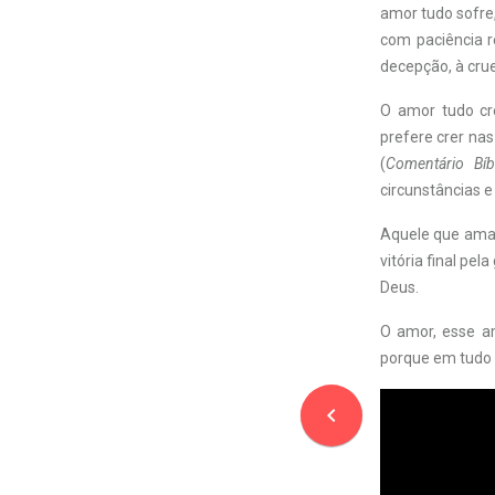
amor tudo sofre
com paciência re
decepção, à crue
O amor tudo crê
prefere crer nas
(
Comentário Bí
circunstâncias e
Aquele que ama 
vitória final pe
Deus.
O amor, esse am
porque em tudo 
navigate_before