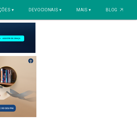
ÇÕES ▾
DEVOCIONAIS ▾
MAIS ▾
BLOG
⇱