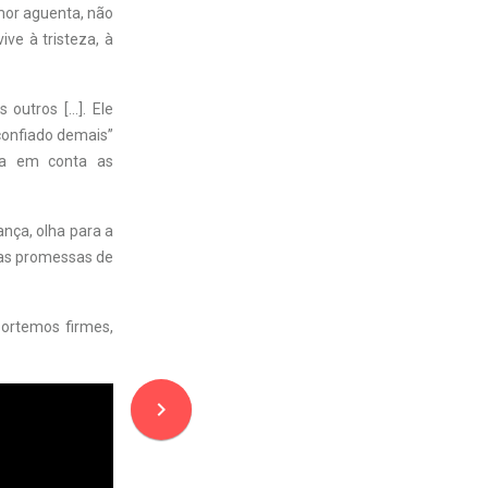
mor aguenta, não
ive à tristeza, à
 outros […]. Ele
sconfiado demais”
eva em conta as
nça, olha para a
 das promessas de
portemos firmes,
navigate_next