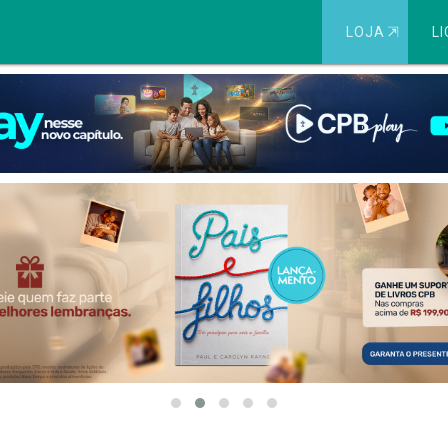
LOJA
⇱
LI