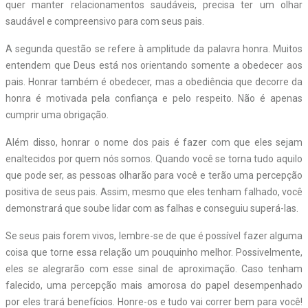
quer manter relacionamentos saudáveis, precisa ter um olhar
saudável e compreensivo para com seus pais.
A segunda questão se refere à amplitude da palavra honra. Muitos
entendem que Deus está nos orientando somente a obedecer aos
pais. Honrar também é obedecer, mas a obediência que decorre da
honra é motivada pela confiança e pelo respeito. Não é apenas
cumprir uma obrigação.
Além disso, honrar o nome dos pais é fazer com que eles sejam
enaltecidos por quem nós somos. Quando você se torna tudo aquilo
que pode ser, as pessoas olharão para você e terão uma percepção
positiva de seus pais. Assim, mesmo que eles tenham falhado, você
demonstrará que soube lidar com as falhas e conseguiu superá-las.
Se seus pais forem vivos, lembre-se de que é possível fazer alguma
coisa que torne essa relação um pouquinho melhor. Possivelmente,
eles se alegrarão com esse sinal de aproximação. Caso tenham
falecido, uma percepção mais amorosa do papel desempenhado
por eles trará benefícios. Honre-os e tudo vai correr bem para você!