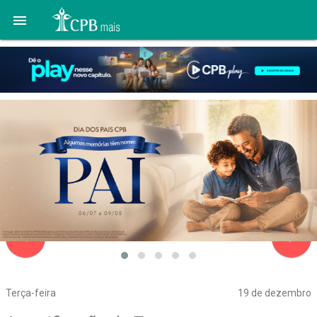

navigate_before
navigate_next
Terça-feira
19 de dezembro