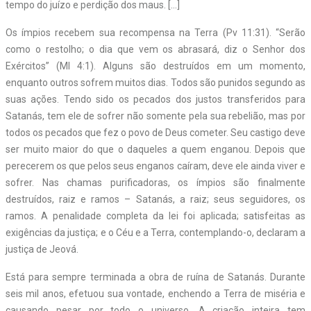
tempo do juízo e perdição dos maus. […]
Os ímpios recebem sua recompensa na Terra (Pv 11:31). “Serão
como o restolho; o dia que vem os abrasará, diz o Senhor dos
Exércitos” (Ml 4:1). Alguns são destruídos em um momento,
enquanto outros sofrem muitos dias. Todos são punidos segundo as
suas ações. Tendo sido os pecados dos justos transferidos para
Satanás, tem ele de sofrer não somente pela sua rebelião, mas por
todos os pecados que fez o povo de Deus cometer. Seu castigo deve
ser muito maior do que o daqueles a quem enganou. Depois que
perecerem os que pelos seus enganos caíram, deve ele ainda viver e
sofrer. Nas chamas purificadoras, os ímpios são finalmente
destruídos, raiz e ramos – Satanás, a raiz; seus seguidores, os
ramos. A penalidade completa da lei foi aplicada; satisfeitas as
exigências da justiça; e o Céu e a Terra, contemplando-o, declaram a
justiça de Jeová.
Está para sempre terminada a obra de ruína de Satanás. Durante
seis mil anos, efetuou sua vontade, enchendo a Terra de miséria e
causando pesar por todo o universo. A criação inteira tem