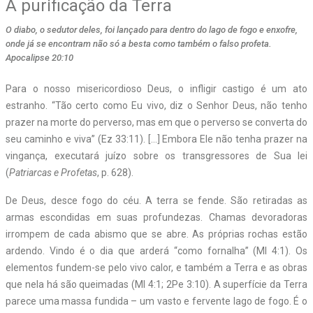
A purificação da Terra
O diabo, o sedutor deles, foi lançado para dentro do lago de fogo e enxofre,
onde já se encontram não só a besta como também o falso profeta.
Apocalipse 20:10
Para o nosso misericordioso Deus, o infligir castigo é um ato
estranho. “Tão certo como Eu vivo, diz o Senhor Deus, não tenho
prazer na morte do perverso, mas em que o perverso se converta do
seu caminho e viva” (Ez 33:11). […] Embora Ele não tenha prazer na
vingança, executará juízo sobre os transgressores de Sua lei
(
Patriarcas e Profetas
, p. 628).
De Deus, desce fogo do céu. A terra se fende. São retiradas as
armas escondidas em suas profundezas. Chamas devoradoras
irrompem de cada abismo que se abre. As próprias rochas estão
ardendo. Vindo é o dia que arderá “como fornalha” (Ml 4:1). Os
elementos fundem-se pelo vivo calor, e também a Terra e as obras
que nela há são queimadas (Ml 4:1; 2Pe 3:10). A superfície da Terra
parece uma massa fundida – um vasto e fervente lago de fogo. É o