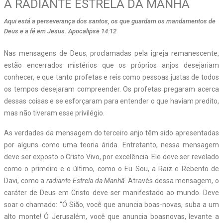
A RADIANTE ESTRELA DA MANHÃ
Aqui está a perseverança dos santos, os que guardam os mandamentos de
Deus e a fé em Jesus. Apocalipse 14:12
Nas mensagens de Deus, proclamadas pela igreja remanescente,
estão encerrados mistérios que os próprios anjos desejariam
conhecer, e que tanto profetas e reis como pessoas justas de todos
os tempos desejaram compreender. Os profetas pregaram acerca
dessas coisas e se esforçaram para entender o que haviam predito,
mas não tiveram esse privilégio.
As verdades da mensagem do terceiro anjo têm sido apresentadas
por alguns como uma teoria árida. Entretanto, nessa mensagem
deve ser exposto o Cristo Vivo, por excelência. Ele deve ser revelado
como o primeiro e o último, como o Eu Sou, a Raiz e Rebento de
Davi, como a
radiante Estrela da Manhã
. Através dessa mensagem, o
caráter de Deus em Cristo deve ser manifestado ao mundo. Deve
soar o chamado: “Ó Sião, você que anuncia boas-novas, suba a um
alto monte! Ó Jerusalém, você que anuncia boasnovas, levante a