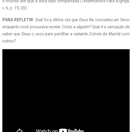
o mundo até que a obra seja completada (
Testemunhos Para a Igreja
,
v. 6, p. 19, 20).
PARA REFLETIR:
Qual foi a última vez que Deus lhe concedeu um favor
enquanto você procurava revelar Cristo a alguém? Qual é a sensação de
saber que Deus o usou para partilhar a radiante Estrela da Manhã com
outros?