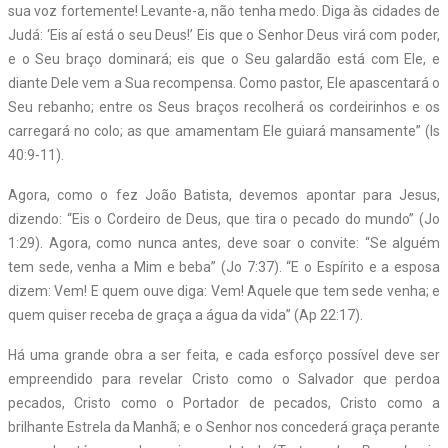
sua voz fortemente! Levante-a, não tenha medo. Diga às cidades de
Judá: ‘Eis aí está o seu Deus!’ Eis que o Senhor Deus virá com poder,
e o Seu braço dominará; eis que o Seu galardão está com Ele, e
diante Dele vem a Sua recompensa. Como pastor, Ele apascentará o
Seu rebanho; entre os Seus braços recolherá os cordeirinhos e os
carregará no colo; as que amamentam Ele guiará mansamente” (Is
40:9-11).
Agora, como o fez João Batista, devemos apontar para Jesus,
dizendo: “Eis o Cordeiro de Deus, que tira o pecado do mundo” (Jo
1:29). Agora, como nunca antes, deve soar o convite: “Se alguém
tem sede, venha a Mim e beba” (Jo 7:37). “E o Espírito e a esposa
dizem: Vem! E quem ouve diga: Vem! Aquele que tem sede venha; e
quem quiser receba de graça a água da vida” (Ap 22:17).
Há uma grande obra a ser feita, e cada esforço possível deve ser
empreendido para revelar Cristo como o Salvador que perdoa
pecados, Cristo como o Portador de pecados, Cristo como a
brilhante Estrela da Manhã; e o Senhor nos concederá graça perante