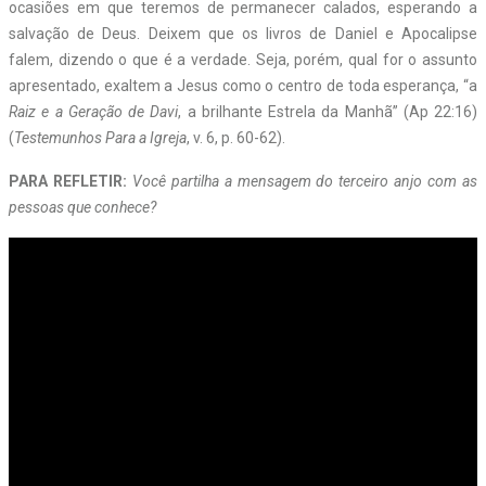
ocasiões em que teremos de permanecer calados, esperando a
salvação de Deus. Deixem que os livros de Daniel e Apocalipse
falem, dizendo o que é a verdade. Seja, porém, qual for o assunto
apresentado, exaltem a Jesus como o centro de toda esperança, “a
Raiz e a Geração de Davi
, a brilhante Estrela da Manhã” (Ap 22:16)
(
Testemunhos Para a Igreja
, v. 6, p. 60-62).
PARA REFLETIR:
Você partilha a mensagem do terceiro anjo com as
pessoas que conhece?