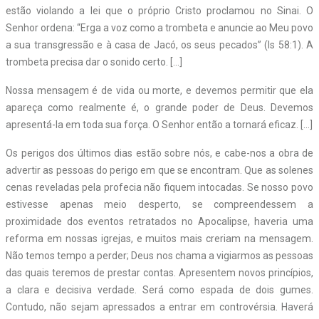
estão violando a lei que o próprio Cristo proclamou no Sinai. O
Senhor ordena: “Erga a voz como a trombeta e anuncie ao Meu povo
a sua transgressão e à casa de Jacó, os seus pecados” (Is 58:1). A
trombeta precisa dar o sonido certo. […]
Nossa mensagem é de vida ou morte, e devemos permitir que ela
apareça como realmente é, o grande poder de Deus. Devemos
apresentá-la em toda sua força. O Senhor então a tornará eficaz. […]
Os perigos dos últimos dias estão sobre nós, e cabe-nos a obra de
advertir as pessoas do perigo em que se encontram. Que as solenes
cenas reveladas pela profecia não fiquem intocadas. Se nosso povo
estivesse apenas meio desperto, se compreendessem a
proximidade dos eventos retratados no Apocalipse, haveria uma
reforma em nossas igrejas, e muitos mais creriam na mensagem.
Não temos tempo a perder; Deus nos chama a vigiarmos as pessoas
das quais teremos de prestar contas. Apresentem novos princípios,
a clara e decisiva verdade. Será como espada de dois gumes.
Contudo, não sejam apressados a entrar em controvérsia. Haverá