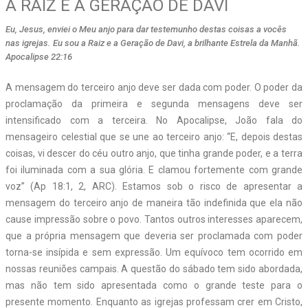
A RAIZ E A GERAÇÃO DE DAVI
Eu, Jesus, enviei o Meu anjo para dar testemunho destas coisas a vocês
nas igrejas. Eu sou a Raiz e a Geração de Davi, a brilhante Estrela da Manhã.
Apocalipse 22:16
A mensagem do terceiro anjo deve ser dada com poder. O poder da
proclamação da primeira e segunda mensagens deve ser
intensificado com a terceira. No Apocalipse, João fala do
mensageiro celestial que se une ao terceiro anjo: “E, depois destas
coisas, vi descer do céu outro anjo, que tinha grande poder, e a terra
foi iluminada com a sua glória. E clamou fortemente com grande
voz” (Ap 18:1, 2, ARC). Estamos sob o risco de apresentar a
mensagem do terceiro anjo de maneira tão indefinida que ela não
cause impressão sobre o povo. Tantos outros interesses aparecem,
que a própria mensagem que deveria ser proclamada com poder
torna-se insípida e sem expressão. Um equívoco tem ocorrido em
nossas reuniões campais. A questão do sábado tem sido abordada,
mas não tem sido apresentada como o grande teste para o
presente momento. Enquanto as igrejas professam crer em Cristo,