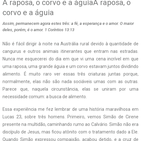
A raposa, o corvo e a águiaA raposa, o
corvo e a águia
Assim, permanecem agora estes três: a fé, a esperança e o amor. O maior
deles, porém, é o amor. 1 Coríntios 13:13
Não é fácil dirigir à noite na Austrália rural devido à quantidade de
cangurus e outros animais itinerantes que entram nas estradas.
Nunca me esquecerei do dia em que vi uma cena incrível em que
uma raposa, uma grande águia e um corvo estavam juntos dividindo
alimento. É muito raro ver essas três criaturas juntas porque,
normalmente, elas não são nada sociáveis umas com as outras.
Parece que, naquela circunstância, elas se uniram por uma
necessidade comum: a busca de alimento.
Essa experiência me fez lembrar de uma história maravilhosa em
Lucas 23, sobre três homens. Primeiro, vemos Simão de Cirene
presente na multidão, caminhando rumo ao Calvário. Simão não era
discípulo de Jesus, mas ficou atônito com o tratamento dado a Ele.
Quando Simão expressou compaixão, acabou detido, e a cruz de