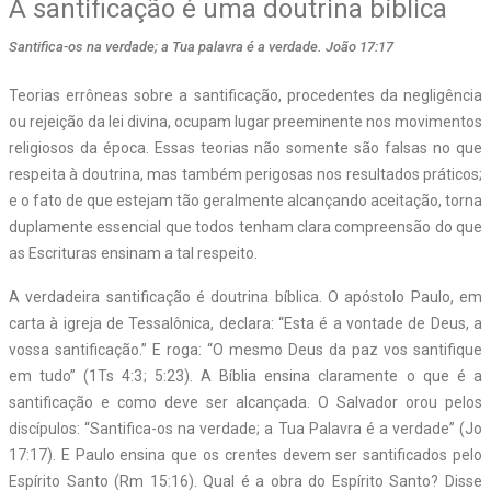
A santificação é uma doutrina bíblica
Santifica-os na verdade; a Tua palavra é a verdade. João 17:17
Teorias errôneas sobre a santificação, procedentes da negligência
ou rejeição da lei divina, ocupam lugar preeminente nos movimentos
religiosos da época. Essas teorias não somente são falsas no que
respeita à doutrina, mas também perigosas nos resultados práticos;
e o fato de que estejam tão geralmente alcançando aceitação, torna
duplamente essencial que todos tenham clara compreensão do que
as Escrituras ensinam a tal respeito.
A verdadeira santificação é doutrina bíblica. O apóstolo Paulo, em
carta à igreja de Tessalônica, declara: “Esta é a vontade de Deus, a
vossa santificação.” E roga: “O mesmo Deus da paz vos santifique
em tudo” (1Ts 4:3; 5:23). A Bíblia ensina claramente o que é a
santificação e como deve ser alcançada. O Salvador orou pelos
discípulos: “Santifica-os na verdade; a Tua Palavra é a verdade” (Jo
17:17). E Paulo ensina que os crentes devem ser santificados pelo
Espírito Santo (Rm 15:16). Qual é a obra do Espírito Santo? Disse