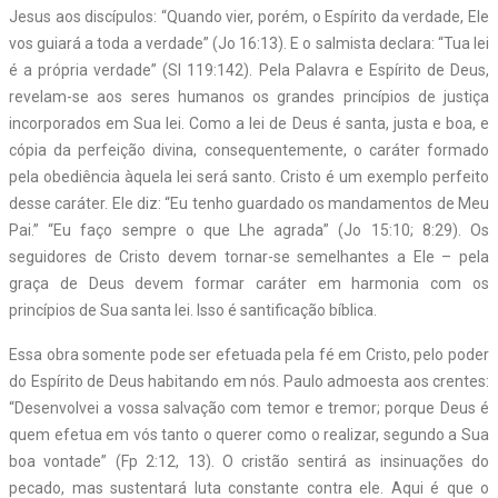
Jesus aos discípulos: “Quando vier, porém, o Espírito da verdade, Ele
vos guiará a toda a verdade” (Jo 16:13). E o salmista declara: “Tua lei
é a própria verdade” (Sl 119:142). Pela Palavra e Espírito de Deus,
revelam-se aos seres humanos os grandes princípios de justiça
incorporados em Sua lei. Como a lei de Deus é santa, justa e boa, e
cópia da perfeição divina, consequentemente, o caráter formado
pela obediência àquela lei será santo. Cristo é um exemplo perfeito
desse caráter. Ele diz: “Eu tenho guardado os mandamentos de Meu
Pai.” “Eu faço sempre o que Lhe agrada” (Jo 15:10; 8:29). Os
seguidores de Cristo devem tornar-se semelhantes a Ele – pela
graça de Deus devem formar caráter em harmonia com os
princípios de Sua santa lei. Isso é santificação bíblica.
Essa obra somente pode ser efetuada pela fé em Cristo, pelo poder
do Espírito de Deus habitando em nós. Paulo admoesta aos crentes:
“Desenvolvei a vossa salvação com temor e tremor; porque Deus é
quem efetua em vós tanto o querer como o realizar, segundo a Sua
boa vontade” (Fp 2:12, 13). O cristão sentirá as insinuações do
pecado, mas sustentará luta constante contra ele. Aqui é que o