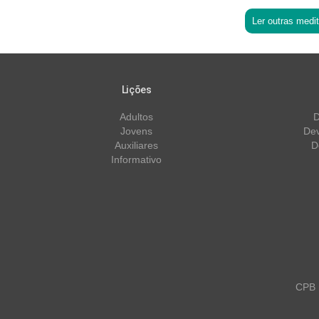
Ler outras medi
Lições
Adultos
D
Jovens
Dev
Auxiliares
D
Informativo
CPB m