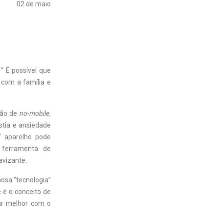
02 de maio
.
” É possível que
r com a família e
ação de
no-mobile
,
stia e ansiedade
” aparelho pode
l ferramenta de
avizante.
osa “tecnologia”
 é o conceito de
ar melhor com o