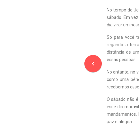
No tempo de Jes
sábado. Em vez 
dia virar um peso
Só para você t
regando a terr
distância de um
essas pessoas.
navigate_before
No entanto, no v
como uma bênçã
recebemos esse 
O sábado não é 
esse dia marav
mandamentos. P
paz e alegria.