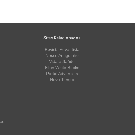
Sites Relacionados
Revista Adventista
Nosso Amiguinho
Vida e Saúde
Ellen White Books
Portal Adventista
Novo Tempo
os.