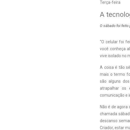
Terça-feira
A tecnolo
O sábado foi feito
“O celular foi f
você conheça a
vive isolado no 
A coisa é tão s
mais o termo fo
são alguns dos
atrapalhar os 
comunicação e i
Não é de agora 
chamada sábado.
descanso seman
Criador, estar m