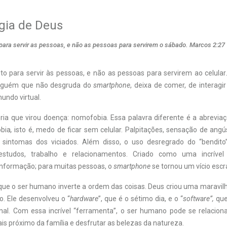
gia de Deus
 para servir as pessoas, e não as pessoas para servirem o sábado. Marcos 2:27
eito para servir às pessoas, e não as pessoas para servirem ao celular
lguém que não desgruda do
smartphone
, deixa de comer, de interagi
mundo virtual.
éria que virou doença: nomofobia. Essa palavra diferente é a abrevi
bia
,
isto é, medo de ficar sem celular. Palpitações, sensação de angú
 sintomas dos viciados. Além disso, o uso desregrado do “bendito
estudos, trabalho e relacionamentos. Criado como uma incríve
nformação; para muitas pessoas, o
smartphone
se tornou um vício escr
que o ser humano inverte a ordem das coisas. Deus criou uma maravilh
 Ele desenvolveu o “
hardware
”, que é o sétimo dia, e o “
software”,
que
al. Com essa incrível “ferramenta”, o ser humano pode se relacion
ais próximo da família e desfrutar as belezas da natureza.