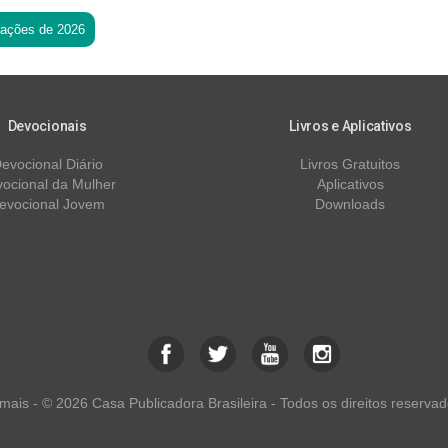
tações de 2026
Devocionais
Livros e Aplicativos
evocional Diário
Livros Gratuitos
ocional da Mulher
Aplicativos
evocional Jovem
Downloads
ais - © 2026 Casa Publicadora Brasileira - Todos os direitos reservad