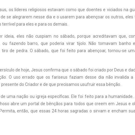
us, os líderes religiosos estavam como que doentes e viciados na gua
de se alegrarem nesse dia e o usarem para abençoar os outros, eles
 terrível para eles e para os demais.
er ideia, eles não cuspiam no sábado, porque acreditavam que, co
a ou fazendo barro, que poderia virar tijolo. Não tomavam banho
 tiro de pedra. O sábado, que foi feito para abençoar, tornou-se u
ersículo de hoje, Jesus confirma que o sábado foi criado por Deus e 
o. O uso errado que os fariseus faziam desse dia não invalida a
presente do Criador e de que precisamos usufruir essa bênção.
de uma nação ou igreja específicas. Ele foi feito para a humanidade
ilhoso abre um portal de bênçãos para todos que creem em Jesus e 
ermita, então, que essas 24 horas sagradas o sirvam e encham sua 