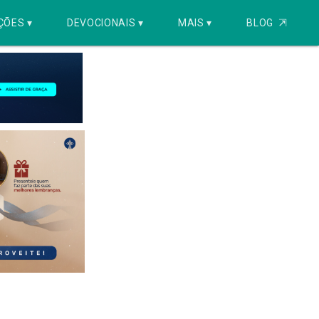
ÇÕES ▾
DEVOCIONAIS ▾
MAIS ▾
BLOG
⇱