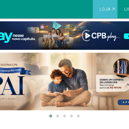
LOJA
⇱
LI