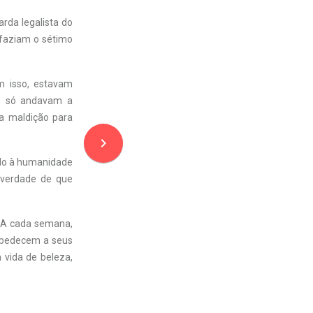
rda legalista do
 faziam o sétimo
m isso, estavam
 e só andavam a
ma maldição para
navigate_next
dado à humanidade
 verdade de que
. A cada semana,
obedecem a seus
vida de beleza,