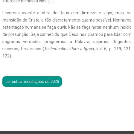
interesse de nossa vida. […]
Levemos avante a obra de Deus com firmeza e vigor, mas, na
mansidão de Cristo, e tão discretamente quanto possível. Nenhuma
ostentação humana se faça ouvir. Não se faça notar nenhum indício
de presunção. Seja conhecido que Deus nos chamou para lidar com
sagradas verdades; preguemos a Palavra, sejamos diligentes,
sinceros, fervorosos (
Testemunhos Para a Igreja
, vol. 6, p. 119, 121,
122).
Ler outras meditações de 2026