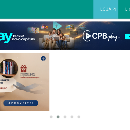
LOJA
⇱
LI