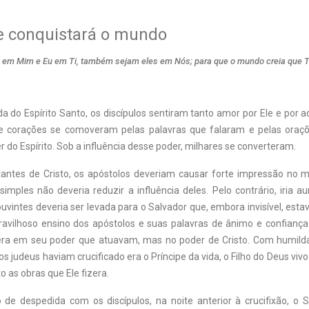
e conquistará o mundo
, em Mim e Eu em Ti, também sejam eles em Nós; para que o mundo creia que T
a do Espírito Santo, os discípulos sentiram tanto amor por Ele e por
ue corações se comoveram pelas palavras que falaram e pelas oraçõ
 do Espírito. Sob a influência desse poder, milhares se converteram.
ntes de Cristo, os apóstolos deveriam causar forte impressão no 
mples não deveria reduzir a influência deles. Pelo contrário, iria au
vintes deveria ser levada para o Salvador que, embora invisível, est
avilhoso ensino dos apóstolos e suas palavras de ânimo e confianç
era em seu poder que atuavam, mas no poder de Cristo. Com humilda
s judeus haviam crucificado era o Príncipe da vida, o Filho do Deus vi
o as obras que Ele fizera.
de despedida com os discípulos, na noite anterior à crucifixão, o 