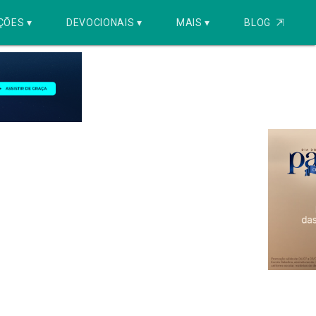
ÇÕES ▾
DEVOCIONAIS ▾
MAIS ▾
BLOG
⇱