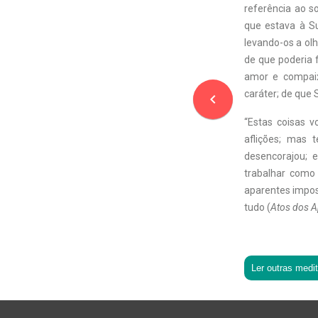
referência ao s
que estava à Su
levando-os a olh
de que poderia f
amor e compaixã
caráter; de que 
navigate_before
“Estas coisas v
aflições; mas 
desencorajou; 
trabalhar como 
aparentes impos
tudo (
Atos dos A
Ler outras medi