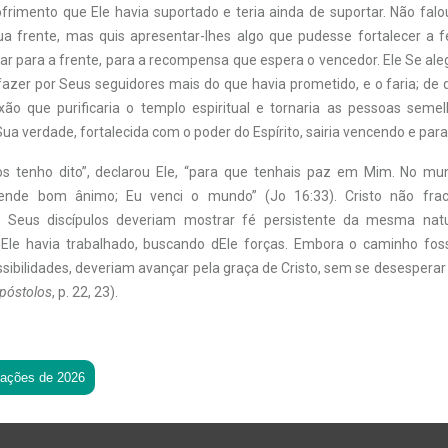
ofrimento que Ele havia suportado e teria ainda de suportar. Não fal
a frente, mas quis apresentar-lhes algo que pudesse fortalecer a fé
ar para a frente, para a recompensa que espera o vencedor. Ele Se al
azer por Seus seguidores mais do que havia prometido, e o faria; de 
o que purificaria o templo espiritual e tornaria as pessoas seme
Sua verdade, fortalecida com o poder do Espírito, sairia vencendo e para
os tenho dito”, declarou Ele, “para que tenhais paz em Mim. No mu
tende bom ânimo; Eu venci o mundo” (Jo 16:33). Cristo não fr
e Seus discípulos deveriam mostrar fé persistente da mesma nat
Ele havia trabalhado, buscando dEle forças. Embora o caminho fos
sibilidades, deveriam avançar pela graça de Cristo, sem se desesperar
póstolos
, p. 22, 23).
tações de 2026