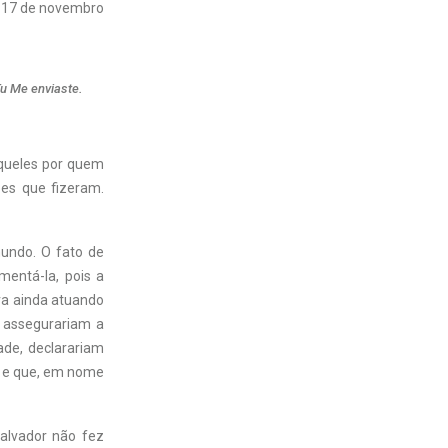
17 de novembro
u Me enviaste.
 aqueles por quem
es que fizeram.
mundo. O fato de
mentá-la, pois a
ava ainda atuando
a assegurariam a
de, declarariam
vo e que, em nome
Salvador não fez