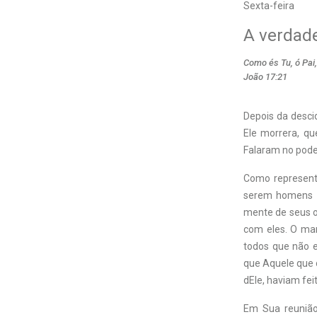
Sexta-feira
A verdad
Como és Tu, ó Pai
João 17:21
Depois da descid
Ele morrera, q
Falaram no poder
Como representa
serem homens si
mente de seus ou
com eles. O mar
todos que não 
que Aquele que o
dEle, haviam feit
Em Sua reunião 