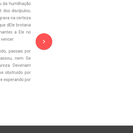
ou da humilhação
 dos discípulos,
egrava na certeza
que dEle brotaria
lhantes a Ele no
 vencer.
navigate_next
ndo, passais por
acassou, nem Se
ureza. Deveriam
se obstruído por
 e esperando por