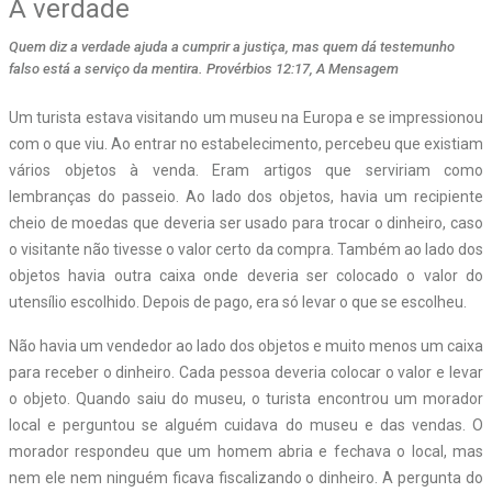
A verdade
Quem diz a verdade ajuda a cumprir a justiça, mas quem dá testemunho
falso está a serviço da mentira. Provérbios 12:17, A Mensagem
Um turista estava visitando um museu na Europa e se impressionou
com o que viu. Ao entrar no estabelecimento, percebeu que existiam
vários objetos à venda. Eram artigos que serviriam como
lembranças do passeio. Ao lado dos objetos, havia um recipiente
cheio de moedas que deveria ser usado para trocar o dinheiro, caso
o visitante não tivesse o valor certo da compra. Também ao lado dos
objetos havia outra caixa onde deveria ser colocado o valor do
utensílio escolhido. Depois de pago, era só levar o que se escolheu.
Não havia um vendedor ao lado dos objetos e muito menos um caixa
para receber o dinheiro. Cada pessoa deveria colocar o valor e levar
o objeto. Quando saiu do museu, o turista encontrou um morador
local e perguntou se alguém cuidava do museu e das vendas. O
morador respondeu que um homem abria e fechava o local, mas
nem ele nem ninguém ficava fiscalizando o dinheiro. A pergunta do