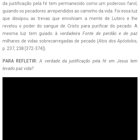
da justificação pela fé tem permanecido como um poderoso farol,
guiando os pecadores arrependidos ao caminho da vida. Foi essa luz
que dissipou as trevas que envolviam a mente de Lutero e lhe
revelou o poder do sangue de Cristo para purificar do pecado. A
mesma luz tem guiado à
verdadeira
Fonte
de
perdão
e
de
paz
milhares de vidas sobrecarregadas de pecado (
Atos
dos
Apóstolos
,
p. 237, 238 [372-374]).
PARA REFLETIR:
A verdade da justificação pela fé em Jesus tem
levado paz vida?