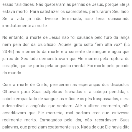
essas falsidades. Não quebraram as pernas de Jesus, porque Ele já
estava morto. Para satisfazer os sacerdotes, perfuraram Seu lado.
Se a vida já não tivesse terminado, isso teria ocasionado
imediatamente a morte.
No entanto, a morte de Jesus não foi causada pelo furo da lança
nem pela dor da crucifixão. Aquele grito solto “em alta voz” (Lc
23:46) no momento da morte e a corrente de sangue e água que
jorrou de Seu lado demonstravam que Ele morreu pela ruptura do
coração, que se partiu pela angústia mental. Foi morto pelo pecado
do mundo.
Com a morte de Cristo, pereceram as esperanças dos discípulos.
Olhavam para Suas pálpebras fechadas e a cabeça pendida, o
cabelo empastado de sangue, as mãos e os pés traspassados, e era
indescritível a angústia que sentiam. Até o último momento, não
acreditavam que Ele morreria; mal podiam crer que estivesse
realmente morto. Esmagados pela dor, não recordavam Suas
palavras, que prediziam exatamente isso. Nada do que Ele havia dito