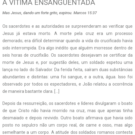
A VÍTIMA ENSANGUENTADA
Mas Jesus, dando um forte grito, expirou. Marcos 15:37
Os sacerdotes e as autoridades se surpreenderam ao verificar que
Jesus já estava morto. A morte pela cruz era um processo
demorado; era difícil determinar quando a vida do crucificado havia
sido interrompida. Era algo inédito que alguém morresse dentro de
seis horas de crucifixão. Os sacerdotes desejavam se certificar da
morte de Jesus e, por sugestão deles, um soldado espetou uma
lança no lado do Salvador. Da ferida feita, saíram duas substâncias
abundantes e distintas: uma foi sangue, e a outra, água. Isso foi
observado por todos os espectadores, e João relatou a ocorrência
de maneira bastante clara. […]
Depois da ressurreição, os sacerdotes e líderes divulgaram o boato
de que Cristo não havia morrido na cruz, mas que apenas tinha
desmaiado e depois revivido. Outro boato afirmava que havia sido
posto no sepulcro não um corpo real, de carne e osso, mas algo
semelhante a um corpo. A atitude dos soldados romanos contesta