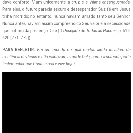
dava conforto. Viam unicamente a cruz e
a Vítima ensanguentada
.
Para eles, o futuro parecia escuro e desesperador. Sua fé em Jesus
tinha morrido; no entanto, nunca haviam amado tanto seu Senhor.
Nunca antes haviam assim compreendido Seu valor e a necessidade
que tinham da presença Dele (
O Desejado de Todas as Nações
, p. 619,
620 [771, 772]).
PARA REFLETIR:
Em um mundo no qual muitos ainda duvidam da
existência de Jesus e não valorizam a morte Dele, como a sua vida pode
testemunhar que Cristo é real e vive hoje?