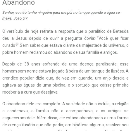
Abandono
Senhor, eu não tenho ninguém para me pôr no tanque quando a água se
mexe. João 5:7
O versículo de hoje retrata a resposta que o paralítico de Betesda
deu a Jesus depois de ouvir a pergunta óbvia: “Você quer ficar
curado?” Sem saber que estava diante da majestade do universo, o
pobre homem reclamou do abandono de sua família e amigos.
Depois de 38 anos sofrendo de uma doença paralisante, esse
homem sem nome estava jogado à beira de um tanque de ilusões. A
crendice popular dizia que, de vez em quando, um anjo descia e
agitava as águas de uma piscina, e o sortudo que caísse primeiro
receberia a cura que desejava.
O abandono dele era completo. A sociedade não o incluía, a religião
o condenava, a família não o acompanhava, e os amigos se
esqueceram dele. Além disso, ele estava abandonado a uma forma
de crença ilusória que não podia, em hipótese alguma, resolver seu