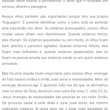
naturais deste mundo e percebemos o amor que é retratado em
sorrisos, olhares e paisagens.
Nossos olhos também são importantes porque têm sua própria
“linguagem”. É possível identificar como o outro está se sentindo
pela expressão nos olhos. Se estamos preocupados, nossos olhos
muitas vezes olham com desinteresse. Quando estamos tristes,
eles choram. Se estamos assustados ou com medo, os olhos ficam
bem abertos e parecem agitados. Quando estamos felizes, eles
ficam mais brilhantes e, quando estamos apaixonados, eles se
fixam na pessoa amada que estamos vendo ou em quem estamos
pensando.
Mas há uma missão muito importante para nossos olhos: enxergar
de fato nossos irmãos e irmãs, suas dores e necessidades. Além de
enxergar, devemos agir. O apóstolo João nos diz que, se afirmamos
viver no amor de Deus, devemos viver como Ele viveu (1 João 2:5, 6).
Jesus enxergou as necessidades das pessoas ao seu redor. Então,
Ele procurou saciar a sede delas e curar suas dores, até mesmo
realizando milagres. A igreja deve ser o lugar mais agradável do