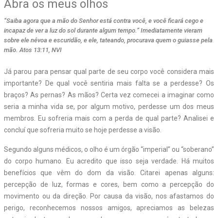
Abra os meus olhos
“Saiba agora que a mão do Senhor está contra você, e você ficará cego e
incapaz de ver a luz do sol durante algum tempo.” Imediatamente vieram
sobre ele névoa e escuridão, e ele, tateando, procurava quem o guiasse pela
mão. Atos 13:11, NVI
Já parou para pensar qual parte de seu corpo você considera mais
importante? De qual você sentiria mais falta se a perdesse? Os
braços? As pernas? As mãos? Certa vez comecei a imaginar como
seria a minha vida se, por algum motivo, perdesse um dos meus
membros. Eu sofreria mais com a perda de qual parte? Analisei e
concluí que sofreria muito se hoje perdesse a visão.
Segundo alguns médicos, o olho é um órgão “imperial” ou “soberano”
do corpo humano. Eu acredito que isso seja verdade. Há muitos
benefícios que vêm do dom da visão. Citarei apenas alguns:
percepção de luz, formas e cores, bem como a percepção do
movimento ou da direção. Por causa da visão, nos afastamos do
perigo, reconhecemos nossos amigos, apreciamos as belezas