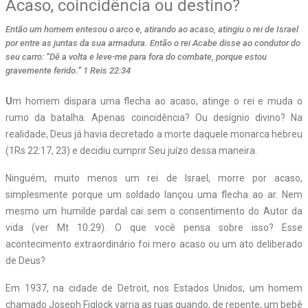
Acaso, coincidência ou destino?
Então um homem entesou o arco e, atirando ao acaso, atingiu o rei de Israel
por entre as juntas da sua armadura. Então o rei Acabe disse ao condutor do
seu carro: “Dê a volta e leve-me para fora do combate, porque estou
gravemente ferido.” 1 Reis 22:34
U
m homem dispara uma flecha ao acaso, atinge o rei e muda o
rumo da batalha. Apenas coincidência? Ou desígnio divino? Na
realidade, Deus já havia decretado a morte daquele monarca hebreu
(1Rs 22:17, 23) e decidiu cumprir Seu juízo dessa maneira.
Ninguém, muito menos um rei de Israel, morre por acaso,
simplesmente porque um soldado lançou uma flecha ao ar. Nem
mesmo um humilde pardal cai sem o consentimento do Autor da
vida (ver Mt 10:29). O que você pensa sobre isso? Esse
acontecimento extraordinário foi mero acaso ou um ato deliberado
de Deus?
Em 1937, na cidade de Detroit, nos Estados Unidos, um homem
chamado Joseph Figlock varria as ruas quando, de repente, um bebê