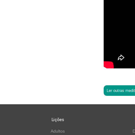
Ler outras medi
Lições
Adultos
D