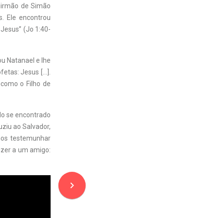
o irmão de Simão
. Ele encontrou
 Jesus” (Jo 1:40-
rou Natanael e lhe
etas: Jesus […].
 como o Filho de
do se encontrado
ziu ao Salvador,
emos testemunhar
izer a um amigo:
navigate_next