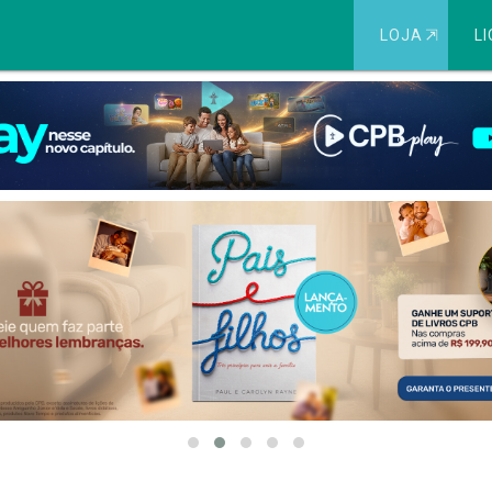
LOJA
⇱
LI