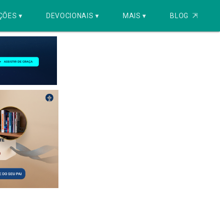
ÇÕES ▾
DEVOCIONAIS ▾
MAIS ▾
BLOG
⇱