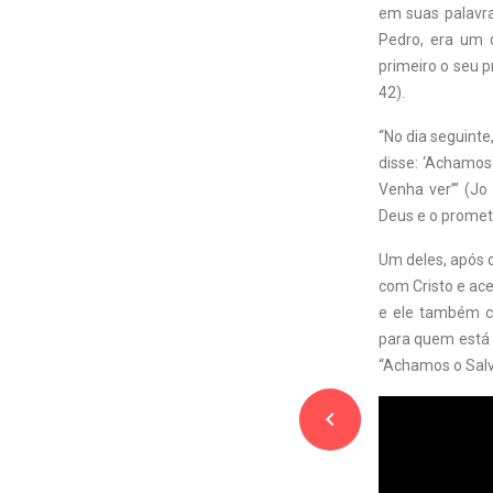
em suas palavra
Pedro, era um 
primeiro o seu p
42).
“No dia seguinte,
disse: ‘Achamos
Venha ver’” (Jo
Deus e o prometi
Um deles, após 
com Cristo e ac
e ele também cr
para quem está 
“Achamos o Salv
navigate_before