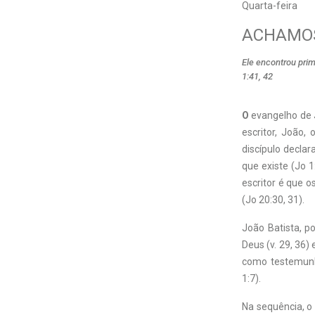
Quarta-feira
ACHAMOS
Ele encontrou prim
1:41, 42
O
evangelho de 
escritor, João,
discípulo declar
que existe (Jo 1
escritor é que o
(Jo 20:30, 31).
João Batista, po
Deus (v. 29, 36)
como testemunha
1:7).
Na sequência, o 