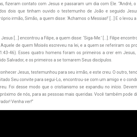
s, fizeram contato com Jesus e passaram um dia com Ele. “André, 
dos dois que tinham ouvido o testemunho de João e seguido Jesus
róprio irmão, Simão, a quem disse: ‘Achamos o Messias!’ […] E o levou a
 Jesus […] encontrou a Filipe, a quem disse: ‘Siga-Me.’ […]. Filipe encont
 Aquele de quem Moisés escreveu na lei, e a quem se referiram os prof
 1:43-46). Esses quatro homens foram os primeiros a crer em Jesus,
do Salvador, e os primeiros a se tornarem Seus discípulos.
conhecer Jesus, testemunhou para seu irmão, e este creu. O outro, ten
eitado Seu convite para segui-Lo, encontrou-se com um amigo e o condu
eu. Foi desse modo que o cristianismo se expandiu no início. Dev
próximo de nós, para as pessoas mais queridas. Você também pode d
ador! Venha ver!”