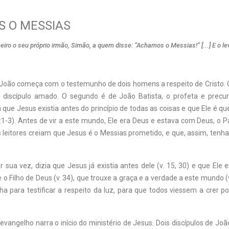
 O MESSIAS
eiro o seu próprio irmão, Simão, a quem disse: “Achamos o Messias!” [...] E o l
João começa com o testemunho de dois homens a respeito de Cristo. O
 o discípulo amado. O segundo é de João Batista, o profeta e precu
a que Jesus existia antes do princípio de todas as coisas e que Ele é q
:1-3). Antes de vir a este mundo, Ele era Deus e estava com Deus, o P
s leitores creiam que Jesus é o Messias prometido, e que, assim, tenha
r sua vez, dizia que Jesus já existia antes dele (v. 15, 30) e que Ele 
 e o Filho de Deus (v. 34), que trouxe a graça e a verdade a este mundo (v
 para testificar a respeito da luz, para que todos viessem a crer po
evangelho narra o início do ministério de Jesus. Dois discípulos de Joã