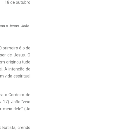
18 de outubro
evou a Jesus. João
 primeiro é o do
rsor de Jesus. O
uem originou tudo
ai. A intenção do
m vida espiritual
era o Cordeiro de
. 17). João “veio
r meio dele” (Jo
o Batista, crendo