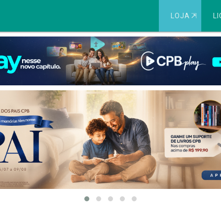
LOJA
⇱
LI