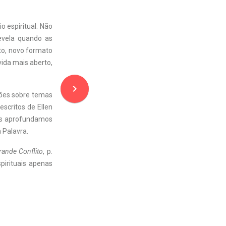
o espiritual. Não
evela quando as
to, novo formato
vida mais aberto,
navigate_next
sões sobre temas
escritos de Ellen
os aprofundamos
 Palavra.
rande Conflito
, p.
irituais apenas