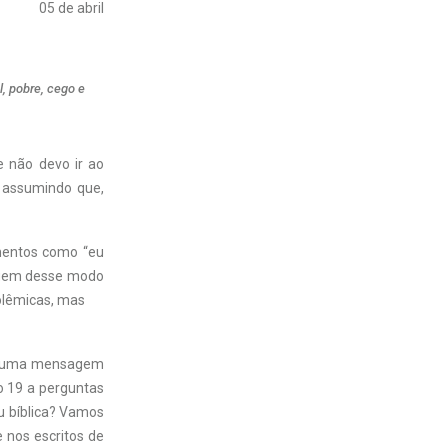
05 de abril
l, pobre, cego e
 não devo ir ao
a assumindo que,
imentos como “eu
 agem desse modo
olêmicas, mas
á numa mensagem
o 19 a perguntas
u bíblica? Vamos
 nos escritos de