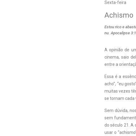
Sexta-feira
Achismo
Estou rico e abast
nu. Apocalipse 3:
A opinião de u
cinema, saio de
entre a orientaç
Essa é a essênc
acho”, “eu gost
muitas vezes tê
se tornam cada v
Sem dúvida, no
sem fundamento 
do século 21. A
usar o “achismo