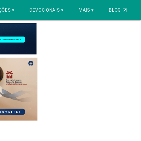
ÇÕES ▾
DEVOCIONAIS ▾
MAIS ▾
BLOG
⇱