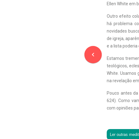
Ellen White em 
Outro efeito col
há problema co
novidades busca
de igreja, aparê
e a lista poderia
navigate_before
Estamos tremend
teológicos, ecle
White. Usamos 
na revelação em 
Pouco antes da 
624). Como vam
com opiniões par
Ler outras medi