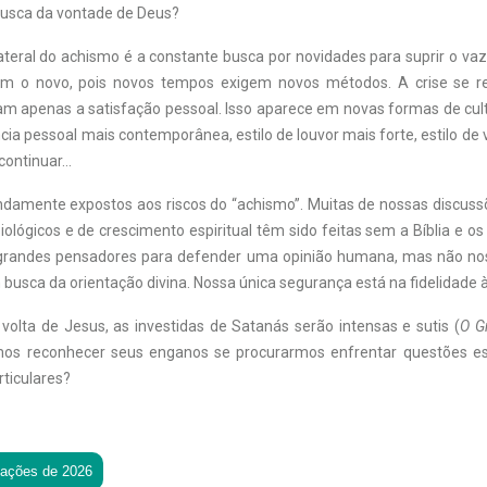
busca da vontade de Deus?
ateral do achismo é a constante busca por novidades para suprir o vazi
m o novo, pois novos tempos exigem novos métodos. A crise se r
m apenas a satisfação pessoal. Isso aparece em novas formas de cul
ncia pessoal mais contemporânea, estilo de louvor mais forte, estilo de 
 continuar…
amente expostos aos riscos do “achismo”. Muitas de nossas discus
siológicos e de crescimento espiritual têm sido feitas sem a Bíblia e os 
grandes pensadores para defender uma opinião humana, mas não n
busca da orientação divina. Nossa única segurança está na fidelidade à
volta de Jesus, as investidas de Satanás serão intensas e sutis (
O G
os reconhecer seus enganos se procurarmos enfrentar questões esp
ticulares?
tações de 2026