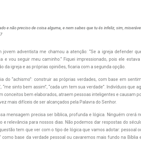
ado e não preciso de coisa alguma, e nem sabes que tu és infeliz, sim, miseráve
17
m jovem adventista me chamou a atenção: “Se a igreja defender que
la e vou seguir meu caminho.” Fiquei impressionado, pois ele estav
ão da igreja e as próprias opiniões, ficaria com a segunda opção.
ia do “achismo”: construir as próprias verdades, com base em sent
o”, “me sinto bem assim”, “cada um tem sua verdade”. Indivíduos que
m conceitos bem elaborados, atraem pessoas inteligentes e causam p
ez mais difíceis de ser alcançados pela Palavra do Senhor.
ssa mensagem precisa ser bíblica, profunda e lógica. Ninguém crer
e relevância para nossos dias. Não podemos dar respostas do sécul
 questão tem que ver com o tipo de lógica que vamos adotar: pessoal o
” como base da verdade pessoal ou cavaremos mais fundo na Bíblia e