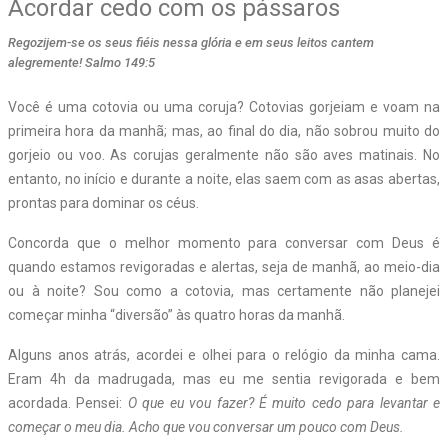
Acordar cedo com os pássaros
Regozijem-se os seus fiéis nessa glória e em seus leitos cantem
alegremente! Salmo 149:5
Você é uma cotovia ou uma coruja? Cotovias gorjeiam e voam na
primeira hora da manhã; mas, ao final do dia, não sobrou muito do
gorjeio ou voo. As corujas geralmente não são aves matinais. No
entanto, no início e durante a noite, elas saem com as asas abertas,
prontas para dominar os céus.
Concorda que o melhor momento para conversar com Deus é
quando estamos revigoradas e alertas, seja de manhã, ao meio-dia
ou à noite? Sou como a cotovia, mas certamente não planejei
começar minha “diversão” às quatro horas da manhã.
Alguns anos atrás, acordei e olhei para o relógio da minha cama.
Eram 4h da madrugada, mas eu me sentia revigorada e bem
acordada. Pensei:
O que eu vou fazer? É muito cedo para levantar e
começar o meu dia. Acho que vou conversar um pouco com Deus.