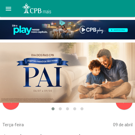

navigate_before
navigate_next
Terça-feira
09 de abril