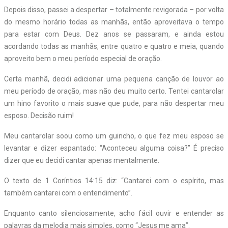
Depois disso, passei a despertar – totalmente revigorada – por volta
do mesmo horário todas as manhãs, então aproveitava o tempo
para estar com Deus. Dez anos se passaram, e ainda estou
acordando todas as manhãs, entre quatro e quatro e meia, quando
aproveito bem o meu período especial de oração.
Certa manhã, decidi adicionar uma pequena canção de louvor ao
meu período de oração, mas não deu muito certo. Tentei cantarolar
um hino favorito o mais suave que pude, para não despertar meu
esposo. Decisão ruim!
Meu cantarolar soou como um guincho, o que fez meu esposo se
levantar e dizer espantado: “Aconteceu alguma coisa?” É preciso
dizer que eu decidi cantar apenas mentalmente.
O texto de 1 Coríntios 14:15 diz: “Cantarei com o espírito, mas
também cantarei com o entendimento”.
Enquanto canto silenciosamente, acho fácil ouvir e entender as
palavras da melodia mais simples, como “Jesus me ama”.