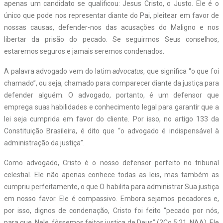
apenas um candidato se qualificou: Jesus Cristo, o Justo. Ele é o
único que pode nos representar diante do Pai, pleitear em favor de
nossas causas, defender-nos das acusações do Maligno e nos
libertar da prisão do pecado. Se seguirmos Seus conselhos,
estaremos seguros e jamais seremos condenados.
A palavra advogado vem do latim
advocatus
, que significa “o que foi
chamado”, ou seja, chamado para comparecer diante da justiça para
defender alguém. O advogado, portanto, é um defensor que
emprega suas habilidades e conhecimento legal para garantir que a
lei seja cumprida em favor do cliente. Por isso, no artigo 133 da
Constituição Brasileira, é dito que “o advogado é indispensável à
administração da justiça”.
Como advogado, Cristo é o nosso defensor perfeito no tribunal
celestial. Ele não apenas conhece todas as leis, mas também as
cumpriu perfeitamente, o que O habilita para administrar Sua justiça
em nosso favor. Ele é compassivo. Embora sejamos pecadores e,
por isso, dignos de condenação, Cristo foi feito “pecado por nós,
para que, Nele, fôssemos feitos justiça de Deus” (2Co 5:21, NAA). Ele