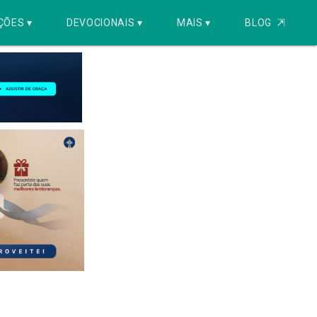
ÇÕES ▾
DEVOCIONAIS ▾
MAIS ▾
BLOG
⇱