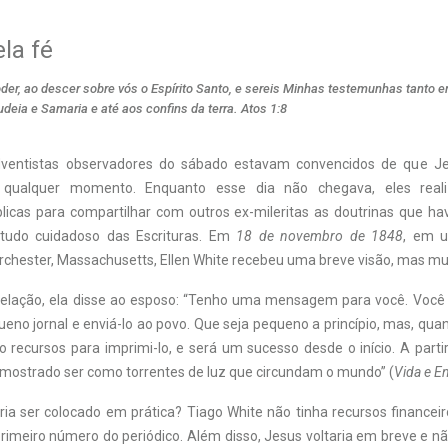
la fé
der, ao descer sobre vós o Espírito Santo, e sereis Minhas testemunhas tanto
eia e Samaria e até aos confins da terra. Atos 1:8
dventistas observadores do sábado estavam convencidos de que Je
a qualquer momento. Enquanto esse dia não chegava, eles real
blicas para compartilhar com outros ex-mileritas as doutrinas que h
tudo cuidadoso das Escrituras. Em
18 de novembro de 1848
, em 
chester, Massachusetts, Ellen White recebeu uma breve visão, mas muit
velação, ela disse ao esposo: “Tenho uma mensagem para você. Você
eno jornal e enviá-lo ao povo. Que seja pequeno a princípio, mas, qu
 recursos para imprimi-lo, e será um sucesso desde o início. A part
mostrado ser como torrentes de luz que circundam o mundo” (
Vida e E
ia ser colocado em prática? Tiago White não tinha recursos financeir
meiro número do periódico. Além disso, Jesus voltaria em breve e n