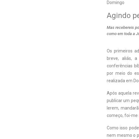
Domingo
Agindo pe
Mas recebereis po
como em toda a Jud
O
s primeiros a
breve, aliás, 
conferências bí
por meio do es
realizada em Dor
Após aquela re
publicar um pequ
lerem, mandarão
começo, foi-me 
Como isso poder
nem mesmo o pri