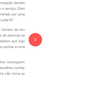
 pregador decidiu
o serviço, Ellen
cometido por uma
 pela fé”.
ro número de seu
po de pessoas se
navigate_next
mplares que logo
a custear a nova
olhos conseguem
escolheu confiar
ina não torna as