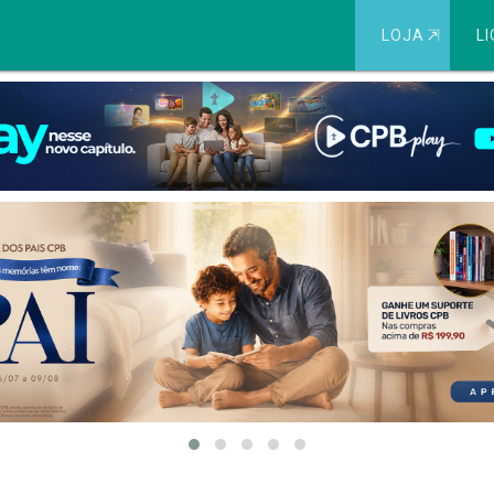
LOJA
⇱
LI