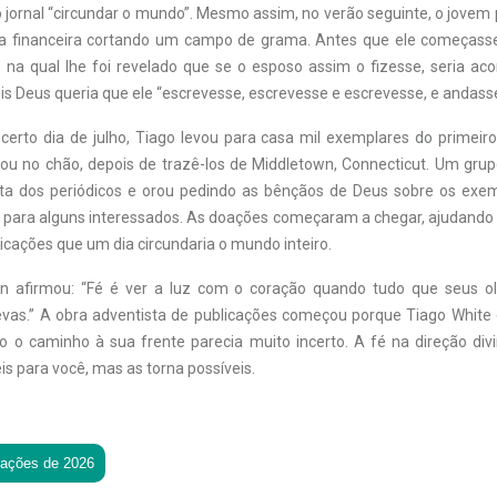
o jornal “circundar o mundo”. Mesmo assim, no verão seguinte, o jovem
ra financeira cortando um campo de grama. Antes que ele começasse 
o na qual lhe foi revelado que se o esposo assim o fizesse, seria a
s Deus queria que ele “escrevesse, escrevesse e escrevesse, e andasse
certo dia de julho, Tiago levou para casa mil exemplares do primei
ocou no chão, depois de trazê-los de Middletown, Connecticut. Um gru
ta dos periódicos e orou pedindo as bênçãos de Deus sobre os exe
 para alguns interessados. As doações começaram a chegar, ajudando 
blicações que um dia circundaria o mundo inteiro.
n afirmou: “Fé é ver a luz com o coração quando tudo que seus 
evas.” A obra adventista de publicações começou porque Tiago White 
o caminho à sua frente parecia muito incerto. A fé na direção div
is para você, mas as torna possíveis.
tações de 2026