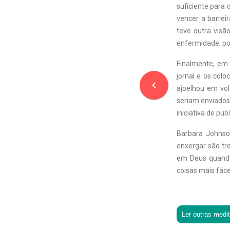
suficiente para 
vencer a barrei
teve outra visã
enfermidade, poi
Finalmente, em 
jornal e os col
navigate_before
ajoelhou em vol
seriam enviados
iniciativa de pu
Barbara Johnso
enxergar são tr
em Deus quando 
coisas mais fáce
Ler outras medi