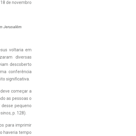
18 de novembro
 em Jerusalém
sus voltaria em
izaram diversas
aviam descoberto
uma conferência
o significativa.
 deve começar a
ando as pessoas o
ir desse pequeno
nsinos
, p. 128).
os para imprimir
ão haveria tempo