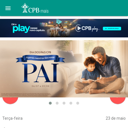

navigate_before
navigate_next
Terça-feira
23 de maio