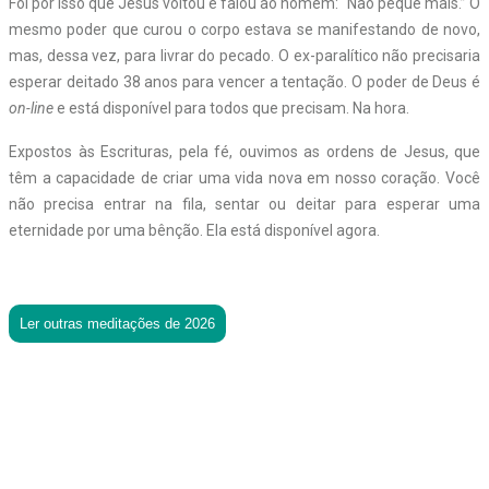
Foi por isso que Jesus voltou e falou ao homem: “Não peque mais.” O
mesmo poder que curou o corpo estava se manifestando de novo,
mas, dessa vez, para livrar do pecado. O ex-paralítico não precisaria
esperar deitado 38 anos para vencer a tentação. O poder de Deus é
on-line
e está disponível para todos que precisam. Na hora.
Expostos às Escrituras, pela fé, ouvimos as ordens de Jesus, que
têm a capacidade de criar uma vida nova em nosso coração. Você
não precisa entrar na fila, sentar ou deitar para esperar uma
eternidade por uma bênção. Ela está disponível agora.
Ler outras meditações de 2026