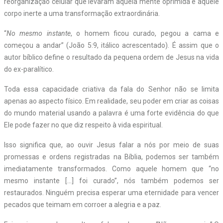
reorganização celular que levaram aquela mente oprimida e aquele
corpo inerte a uma transformação extraordinária.
“
No mesmo instante
, o homem ficou curado, pegou a cama e
começou a andar” (João 5:9, itálico acrescentado). É assim que o
autor bíblico define o resultado da pequena ordem de Jesus na vida
do ex-paralítico.
Toda essa capacidade criativa da fala do Senhor não se limita
apenas ao aspecto físico. Em realidade, seu poder em criar as coisas
do mundo material usando a palavra é uma forte evidência do que
Ele pode fazer no que diz respeito à vida espiritual.
Isso significa que, ao ouvir Jesus falar a nós por meio de suas
promessas e ordens registradas na Bíblia, podemos ser também
imediatamente transformados. Como aquele homem que “no
mesmo instante […] foi curado”, nós também podemos ser
restaurados. Ninguém precisa esperar uma eternidade para vencer
pecados que teimam em corroer a alegria e a paz.