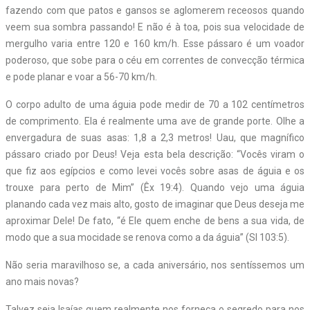
fazendo com que patos e gansos se aglomerem receosos quando
veem sua sombra passando! E não é à toa, pois sua velocidade de
mergulho varia entre 120 e 160 km/h. Esse pássaro é um voador
poderoso, que sobe para o céu em correntes de convecção térmica
e pode planar e voar a 56-70 km/h.
O corpo adulto de uma águia pode medir de 70 a 102 centímetros
de comprimento. Ela é realmente uma ave de grande porte. Olhe a
envergadura de suas asas: 1,8 a 2,3 metros! Uau, que magnífico
pássaro criado por Deus! Veja esta bela descrição: “Vocês viram o
que fiz aos egípcios e como levei vocês sobre asas de águia e os
trouxe para perto de Mim” (Êx 19:4). Quando vejo uma águia
planando cada vez mais alto, gosto de imaginar que Deus deseja me
aproximar Dele! De fato, “é Ele quem enche de bens a sua vida, de
modo que a sua mocidade se renova como a da águia” (Sl 103:5).
Não seria maravilhoso se, a cada aniversário, nos sentíssemos um
ano mais novas?
Talvez seja Isaías quem realmente nos forneça o segredo para nos