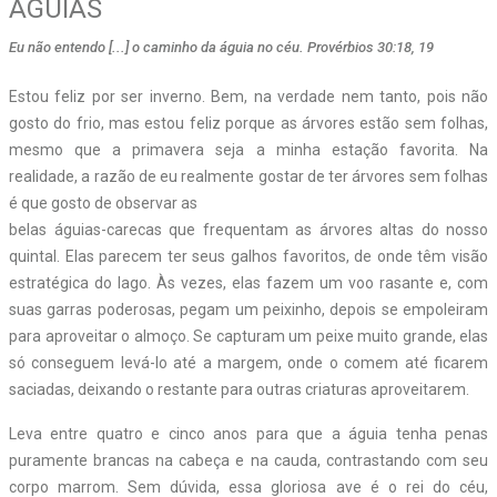
ÁGUIAS
Eu não entendo [...] o caminho da águia no céu. Provérbios 30:18, 19
Estou feliz por ser inverno. Bem, na verdade nem tanto, pois não
gosto do frio, mas estou feliz porque as árvores estão sem folhas,
mesmo que a primavera seja a minha estação favorita. Na
realidade, a razão de eu realmente gostar de ter árvores sem folhas
é que gosto de observar as
belas águias-carecas que frequentam as árvores altas do nosso
quintal. Elas parecem ter seus galhos favoritos, de onde têm visão
estratégica do lago. Às vezes, elas fazem um voo rasante e, com
suas garras poderosas, pegam um peixinho, depois se empoleiram
para aproveitar o almoço. Se capturam um peixe muito grande, elas
só conseguem levá-lo até a margem, onde o comem até ficarem
saciadas, deixando o restante para outras criaturas aproveitarem.
Leva entre quatro e cinco anos para que a águia tenha penas
puramente brancas na cabeça e na cauda, contrastando com seu
corpo marrom. Sem dúvida, essa gloriosa ave é o rei do céu,