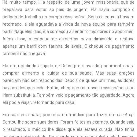
Há muito tempo, li a respeito de uma jovem missionária que se
preparava para voltar ao país de origem. Ela havia cumprido o
período de trabalho no campo missionário. Seus colegas já haviam
retornado, e ela aguardava a vinda da nova equipe para também
partir. Naqueles dias, ela começou a sentir fortes dores no abdômen.
Além disso, o estoque de alimentos havia diminuído e restava
apenas um barril com farinha de aveia. O cheque de pagamento
também não chegava.
Ela orou pedindo a ajuda de Deus: precisava do pagamento para
comprar alimento e cuidar de sua saúde. Mas suas orações
pareciam não ser respondidas. Depois de quase um mês, as dores
haviam desaparecido. Então, chegaram os novos missionários que
iriam substituí-la. Também veio o pagamento tão aguardado. Agora
ela podia viajar, retornando para casa.
Em sua terra natal, procurou um médico para fazer um
check-up
.
Contou-lhe sobre suas dores. Foram feitos os exames. Quando saiu
o resultado, o médico lhe disse que ela estava curada. Não tinha
qualquer enfermidade. De acordo com o especialista, ela havia se